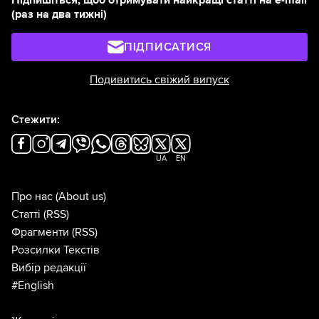
Підпишіться, щоб отримувати найкращі статті на e-mail
(раз на два тижні)
ПІДПИСАТИСЯ
Подивитись свіжий випуск
Стежити:
UA
EN
Про нас
(About us)
Статті
(RSS)
Фрагменти
(RSS)
Розсилки Текстів
Вибір редакції
#English