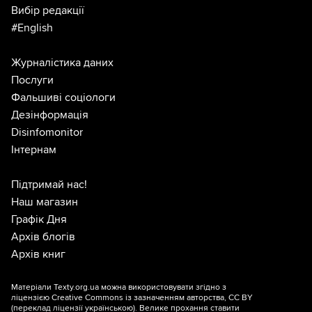
Вибір редакції
#English
Журналістика даних
Послуги
Фальшиві соціологи
Дезінформація
Disinfomonitor
Інтернам
Підтримай нас!
Наш магазин
Графік Дня
Архів блогів
Архів книг
Матеріали Texty.org.ua можна використовувати згідно з
ліцензією
Creative Commons із зазначенням авторства, CC BY
(переклад ліцензії
українською
). Велике прохання ставити