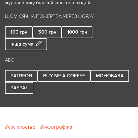
журналістику більшій кількості людей.
ЩОМІСЯЧНА ПОЖЕРТВА ЧЕРЕЗ LIQPAY
100
грн
500
грн
1000
грн
Інша сума
АБО
PATREON
BUY ME A COFFEE
МОНОБАЗА
PAYPAL
суспільство
інфографіка