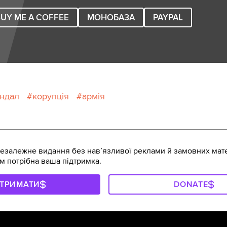
UY ME A COFFEE
МОНОБАЗА
PAYPAL
андал
корупція
армія
залежне видання без навʼязливої реклами й замовних мате
м потрібна ваша підтримка.
ДТРИМАТИ
DONATE