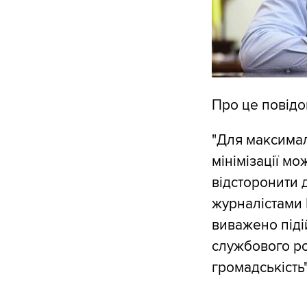
Про це повідо
"Для максимал
мінімізації м
відсторонити д
журналістами B
виважено піді
службового ро
громадськість