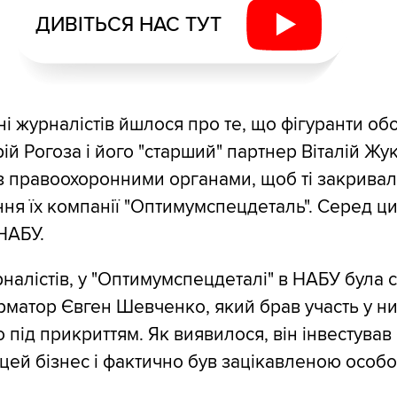
ДИВІТЬСЯ НАС ТУТ
ні журналістів йшлося про те, що фігуранти о
ій Рогоза і його "старший" партнер Віталій Ж
 правоохоронними органами, щоб ті закривали
я їх компанії "Оптимумспецдеталь". Серед ци
НАБУ.
налістів, у "Оптимумспецдеталі" в НАБУ була 
рматор Євген Шевченко, який брав участь у ни
 під прикриттям. Як виявилося, він інвестував
 цей бізнес і фактично був зацікавленою особ