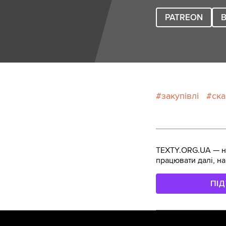
PATREON
B
закупівлі
ск
TEXTY.ORG.UA — не
працювати далі, на
ПІ