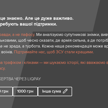
и це знаємо. Але це дуже важливо.
отребують вашої підтримки.
авди, а не пафосу.
Ми аналізуємо супутникові знімки, вив
ськовими, щоб чесно сказати, де армія сильна, а де потріб
е не зрада, а турбота. Кожна наша рекомендація може в
 воїнів.
Підтримайте нас, щоб ЗСУ стали кращими.
 трафіком і кліками — ми шукаємо історії, які вважаємо 
су.
ЕРТВА ЧЕРЕЗ LIQPAY
0
грн
1000
грн
Інша сума