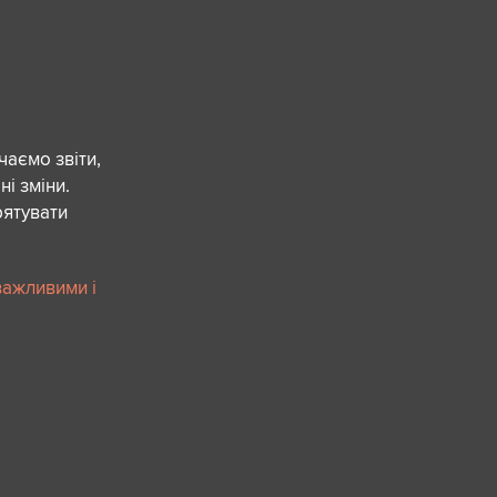
чаємо звіти,
ні зміни.
рятувати
важливими і