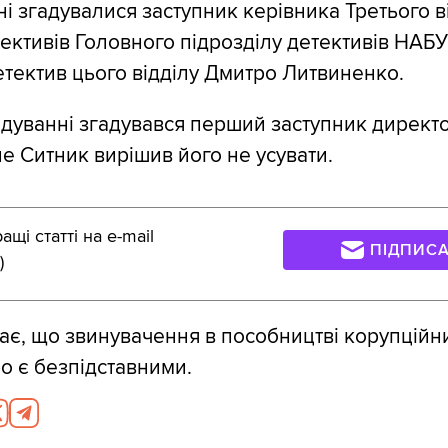
і згадувалися заступник керівника Третього ві
тективів Головного підрозділу детективів НАБ
етектив цього відділу Дмитро Литвиненко.
ідуванні згадувався перший заступник дирек
ле Ситник вирішив його не усувати.
щі статті на e-mail
ПІДПИС
)
є, що звинувачення в пособництві корупційн
о є безпідставними.