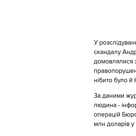
У розслідуван
скандалу Андр
домовлялися з
правопорушенн
нібито було й 
За даними жур
людина - інфо
операцій Бюро
млн доларів у