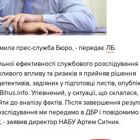
мила прес-служба Бюро, - передає
ЛБ
.
ьної ефективності службового розслідування 
ожливого впливу та ризиків я прийняв рішення
етективів, задіяних у підготовці листів, опубл
ihus.info. Упевнений, у ситуації, що склалася,
йти до аналізу фактів. Після завершення резул
зслідування ми передамо в ДБР і повідомимо
", - заявив директор НАБУ Артем Ситник.