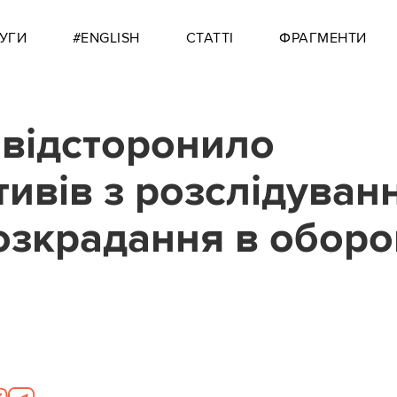
УГИ
#ENGLISH
СТАТТІ
ФРАГМЕНТИ
відсторонило
тивів з розслідуван
озкрадання в оборо