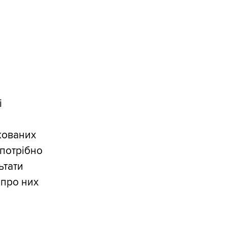
і
ікованих
 потрібно
ьтати
 про них