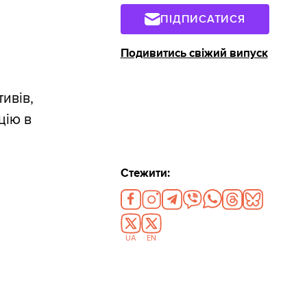
ПІДПИСАТИСЯ
Подивитись свіжий випуск
ивів,
цію в
Стежити:
UA
EN