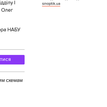
дділу І
sinoptik.ua
У Олег
тора НАБУ
АТИСЯ
им схемам