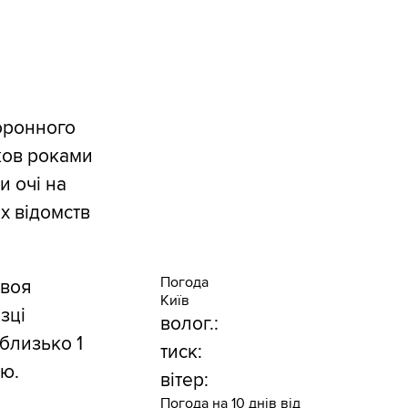
боронного
уков роками
 очі на
х відомств
Погода
своя
Київ
зці
волог.:
 близько 1
тиск:
ою.
вітер:
Погода на 10 днів від