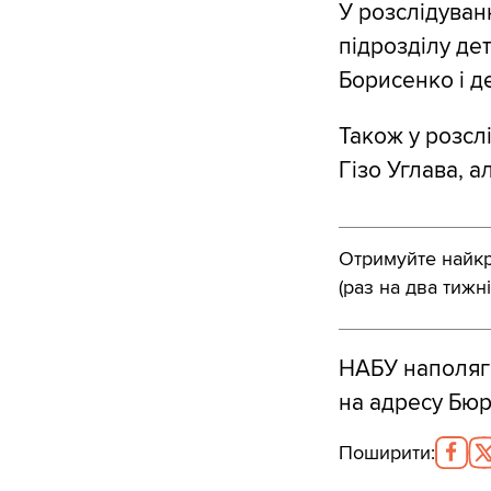
У розслідуванн
підрозділу де
Борисенко і д
Також у розсл
Гізо Углава, а
Отримуйте найкра
(раз на два тижні
НАБУ наполяга
на адресу Бюр
Поширити
: