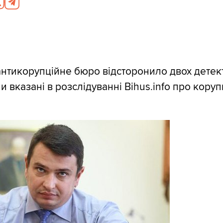
нтикорупційне бюро відсторонило двох детект
и вказані в розслідуванні Bihus.info про коруп