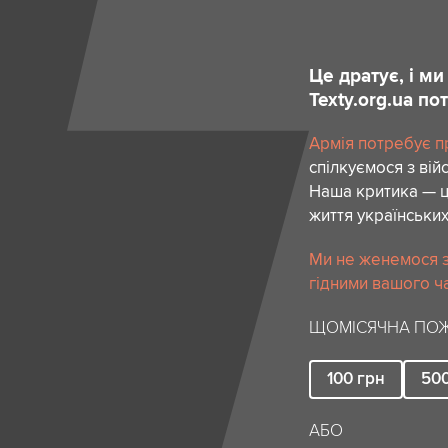
Це дратує, і м
Texty.org.ua п
Армія потребує пр
спілкуємося з вій
Наша критика — ц
життя українських
Ми не женемося за
гідними вашого ча
ЩОМІСЯЧНА ПОЖ
100
грн
50
АБО