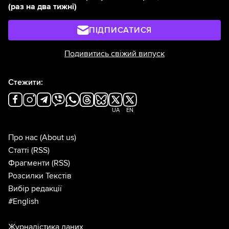
(раз на два тижні)
ПІДПИСАТИСЯ
Подивитись свіжий випуск
Стежити:
UA
EN
Про нас
(About us)
Статті
(RSS)
Фрагменти
(RSS)
Розсилки Текстів
Вибір редакції
#English
Журналістика даних