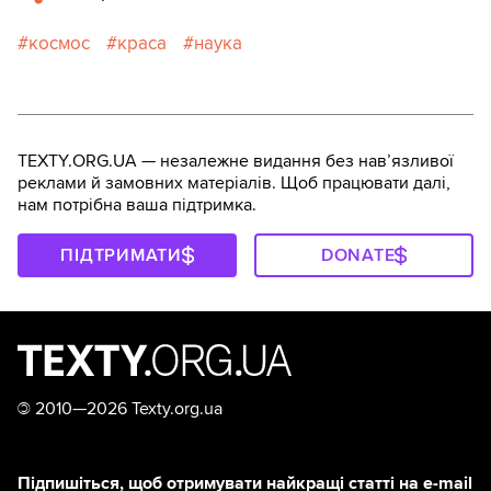
космос
краса
наука
TEXTY.ORG.UA — незалежне видання без навʼязливої
реклами й замовних матеріалів. Щоб працювати далі,
нам потрібна ваша підтримка.
ПІДТРИМАТИ
DONATE
©
2010—2026 Texty.org.ua
Підпишіться, щоб отримувати найкращі статті на e-mail