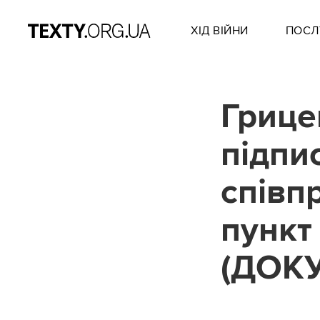
ХІД ВІЙНИ
ПОСЛ
Грице
підпи
співп
пункт
(ДОК