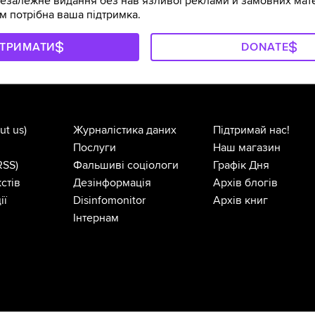
залежне видання без навʼязливої реклами й замовних мате
м потрібна ваша підтримка.
ДТРИМАТИ
DONATE
ut us)
Журналістика даних
Підтримай нас!
Послуги
Наш магазин
RSS)
Фальшиві соціологи
Графік Дня
стів
Дезінформація
Архів блогів
ії
Disinfomonitor
Архів книг
Інтернам