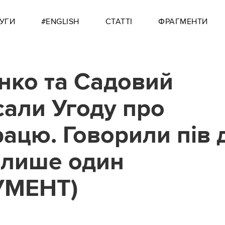
УГИ
#ENGLISH
СТАТТІ
ФРАГМЕНТИ
нко та Садовий
сали Угоду про
рацю. Говорили пів 
 лише один
УМЕНТ)