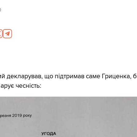
0
й декларував, що підтримав саме Гриценка, 
арує чесність: