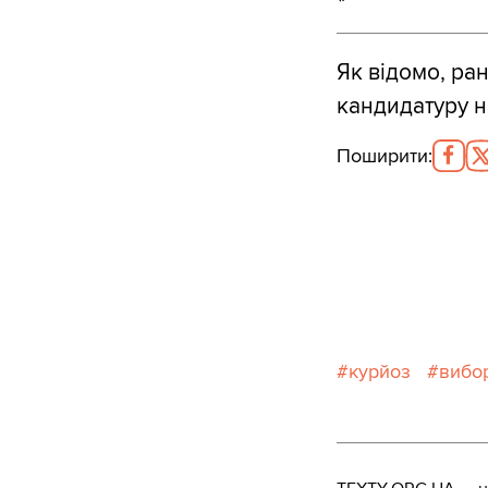
Як відомо, ра
кандидатуру н
Поширити
:
курйоз
вибо