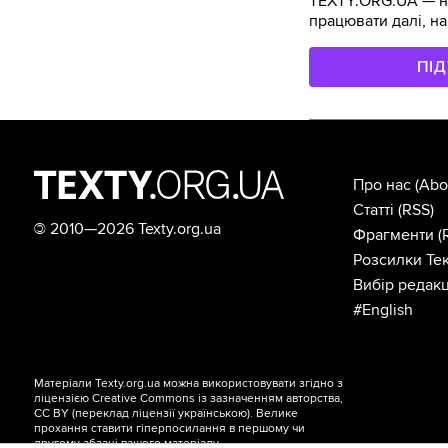
TEXTY.ORG.UA — не
працювати далі, на
ПІ
Про нас
(Abo
Статті
(RSS)
©
2010—2026 Texty.org.ua
Фрагменти
(
Розсилки Тек
Вибір редакц
#English
Матеріали Texty.org.ua можна використовувати згідно з
ліцензією
Creative Commons із зазначенням авторства,
CC BY
(переклад ліцензії
українською
). Велике
прохання ставити гіперпосилання в першому чи
другому абзаці вашого матеріалу.