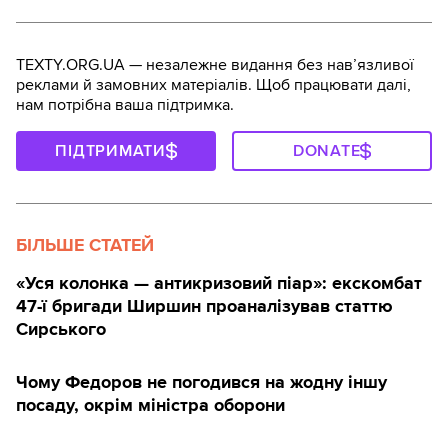
TEXTY.ORG.UA — незалежне видання без навʼязливої
реклами й замовних матеріалів. Щоб працювати далі,
нам потрібна ваша підтримка.
ПІДТРИМАТИ
DONATE
БІЛЬШЕ СТАТЕЙ
«Уся колонка — антикризовий піар»: екскомбат
47-ї бригади Ширшин проаналізував статтю
Сирського
Чому Федоров не погодився на жодну іншу
посаду, окрім міністра оборони