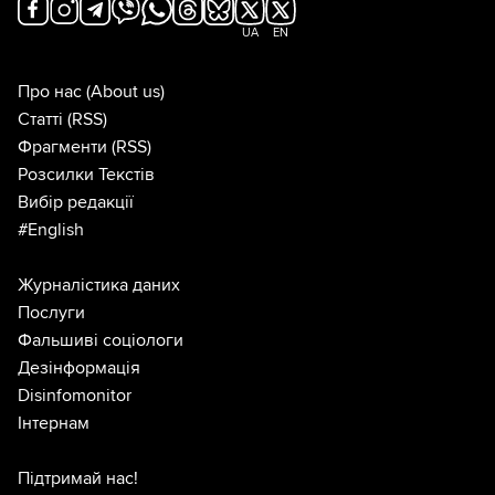
UA
EN
Про нас
(About us)
Статті
(RSS)
Фрагменти
(RSS)
Розсилки Текстів
Вибір редакції
#English
Журналістика даних
Послуги
Фальшиві соціологи
Дезінформація
Disinfomonitor
Інтернам
Підтримай нас!