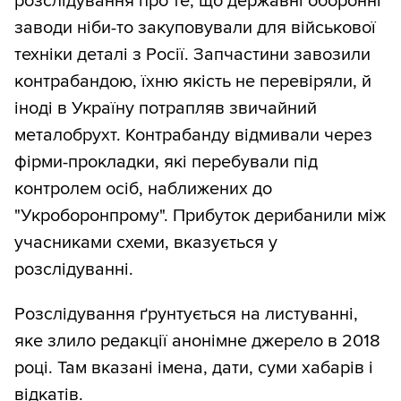
розслідування про те, що державні оборонні
заводи ніби-то закуповували для військової
техніки деталі з Росії. Запчастини завозили
контрабандою, їхню якість не перевіряли, й
іноді в Україну потрапляв звичайний
металобрухт. Контрабанду відмивали через
фірми-прокладки, які перебували під
контролем осіб, наближених до
"Укроборонпрому". Прибуток дерибанили між
учасниками схеми, вказується у
розслідуванні.
Розслідування ґрунтується на листуванні,
яке злило редакції анонімне джерело в 2018
році. Там вказані імена, дати, суми хабарів і
відкатів.