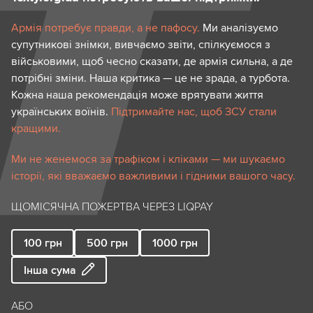
Армія потребує правди, а не пафосу.
Ми аналізуємо
супутникові знімки, вивчаємо звіти, спілкуємося з
військовими, щоб чесно сказати, де армія сильна, а де
потрібні зміни. Наша критика — це не зрада, а турбота.
Кожна наша рекомендація може врятувати життя
українських воїнів.
Підтримайте нас, щоб ЗСУ стали
кращими.
Ми не женемося за трафіком і кліками — ми шукаємо
історії, які вважаємо важливими і гідними вашого часу.
ЩОМІСЯЧНА ПОЖЕРТВА ЧЕРЕЗ LIQPAY
100
грн
500
грн
1000
грн
Інша сума
АБО