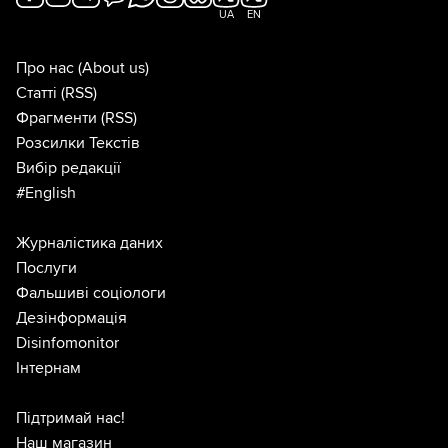
UA
EN
Про нас
(About us)
Статті
(RSS)
Фрагменти
(RSS)
Розсилки Текстів
Вибір редакції
#English
Журналістика даних
Послуги
Фальшиві соціологи
Дезінформація
Disinfomonitor
Інтернам
Підтримай нас!
Наш магазин