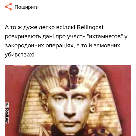
Поширити
А то ж дуже легко всілякі Bellingcat
розкривають дані про участь "ихтамнетов" у
закородонних операціях, а то й замовних
убивствах!