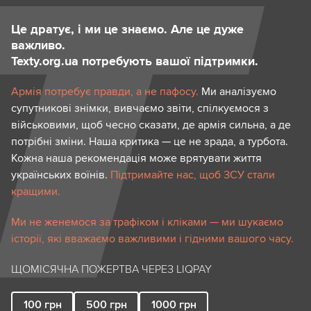
Це дратує, і ми це знаємо. Але це дуже
важливо.
Texty.org.ua потребують вашої підтримки.
Армія потребує правди, а не пафосу.
Ми аналізуємо
супутникові знімки, вивчаємо звіти, спілкуємося з
військовими, щоб чесно сказати, де армія сильна, а де
потрібні зміни. Наша критика — це не зрада, а турбота.
Кожна наша рекомендація може врятувати життя
українських воїнів.
Підтримайте нас, щоб ЗСУ стали
кращими.
Ми не женемося за трафіком і кліками — ми шукаємо
історії, які вважаємо важливими і гідними вашого часу.
ЩОМІСЯЧНА ПОЖЕРТВА ЧЕРЕЗ LIQPAY
100
грн
500
грн
1000
грн