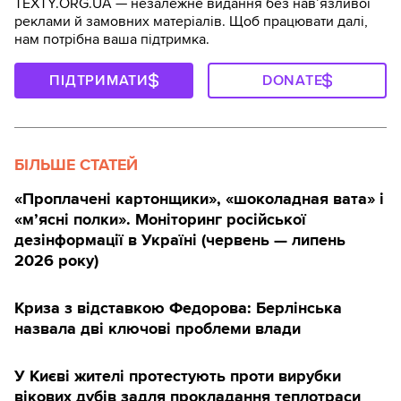
TEXTY.ORG.UA — незалежне видання без навʼязливої
реклами й замовних матеріалів. Щоб працювати далі,
нам потрібна ваша підтримка.
ПІДТРИМАТИ
DONATE
БІЛЬШЕ СТАТЕЙ
«Проплачені картонщики», «шоколадная вата» і
«м’ясні полки». Моніторинг російської
дезінформації в Україні (червень — липень
2026 року)
Криза з відставкою Федорова: Берлінська
назвала дві ключові проблеми влади
У Києві жителі протестують проти вирубки
вікових дубів задля прокладання теплотраси