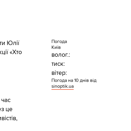
Погода
ти Юлії
Київ
ції «Хто
волог.:
тиск:
вітер:
Погода на 10 днів від
sinoptik.ua
 час
ез це
вістів,