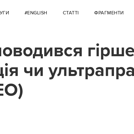
УГИ
#ENGLISH
СТАТТІ
ФРАГМЕНТИ
поводився гірше
ція чи ультрапра
ЕО)