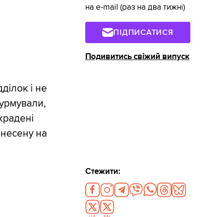
на e-mail (раз на два тижні)
ПІДПИСАТИСЯ
Подивитись свіжий випуск
ділок і не
турмували,
украдені
инесену на
Стежити: