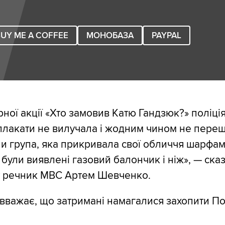
UY ME A COFFEE
МОНОБАЗА
PAYPAL
рної акції «Хто замовив Катю Гандзюк?» поліці
плакати не вилучала і жодним чином не пере
и група, яка прикривала свої обличчя шарфам
 були виявлені газовий балончик і ніж», — ска
 речник МВС Артем Шевченко.
 вважає, що затримані намагалися захопити П