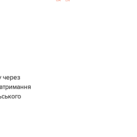
UA
EN
у через
затримання
ьського