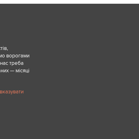
ів,
ємо ворогами
 нас треба
них — місяці
 вказувати