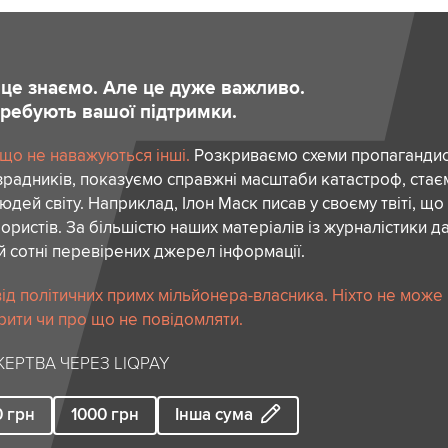
и це знаємо. Але це дуже важливо.
отребують вашої підтримки.
 що не наважуються інші.
Розкриваємо схеми пропагандист
зрадників, показуємо справжні масштаби катастроф, ста
дей світу. Наприклад, Ілон Маск писав у своєму твіті, що
ористів. За більшістю наших матеріалів із журналістики да
й сотні перевірених джерел інформації.
ід політичних примх мільйонера-власника. Ніхто не може
рити чи про що не повідомляти.
ЕРТВА ЧЕРЕЗ LIQPAY
0
грн
1000
грн
Інша сума