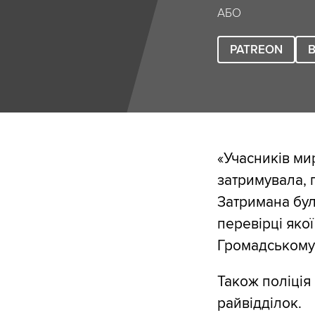
АБО
PATREON
B
«Учасників ми
затримувала, 
Затримана бул
перевірці якої
Громадському
Також поліція
райвідділок.