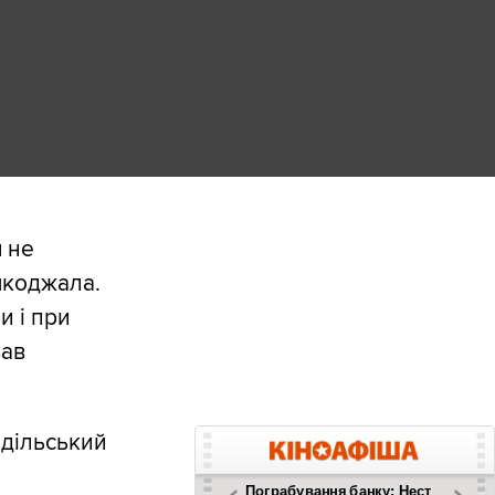
я не
шкоджала.
и і при
зав
одільський