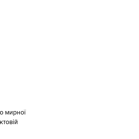
до мирної
ктовій