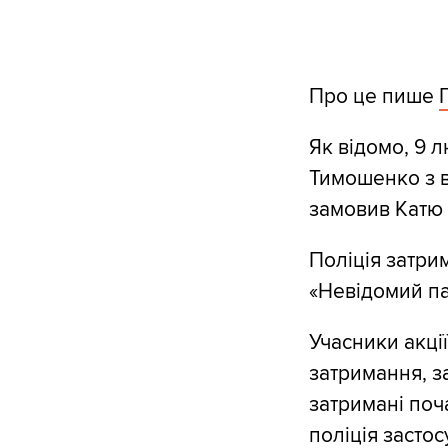
Про це пише
Як відомо, 9 
Тимошенко з в
замовив Катю 
Поліція затри
«Невідомий пат
Учасники акції
затримання, за
затримані поча
поліція застос