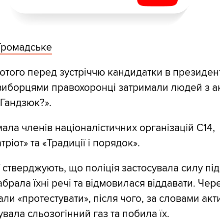
Громадське
лютого перед зустріччю кандидатки в президен
иборцями правохоронці затримали людей з ак
Гандзюк?».
мала членів націоналістичних організацій С14,
ріот» та «Традиції і порядок».
 стверджують, що поліція застосувала силу під
брала їхні речі та відмовилася віддавати. Чер
ли «протестувати», після чого, за словами акти
увала сльозогінний газ та побила їх.