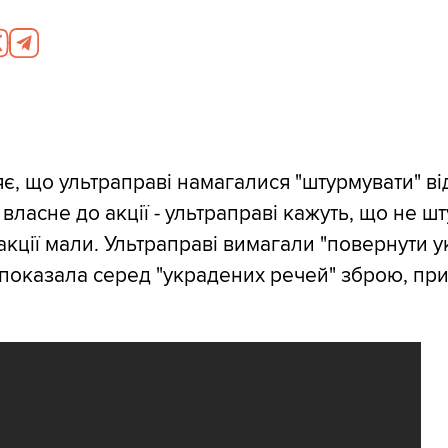
є, що ультраправі намагалися "штурмувати" від
власне до акції - ультраправі кажуть, що не ш
 акції мали. Ультраправі вимагали "повернути 
ія показала серед "украдених речей" зброю, пр