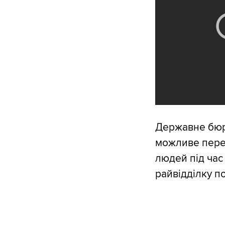
Державне бюр
можливе перев
людей під час
райвідділку по