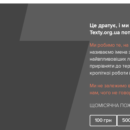
Це дратує, і м
Texty.org.ua п
Ми робимо те, на
називаємо імена 
найвпливовіших лю
прирівняти до тер
кропіткої роботи 
Ми не залежимо в
нам, чого не гово
ЩОМІСЯЧНА ПОЖ
100
грн
50