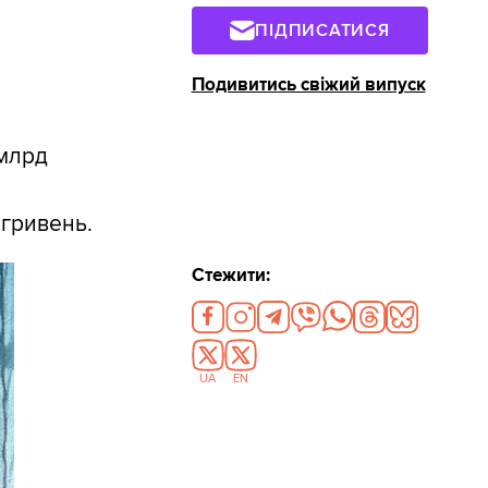
ПІДПИСАТИСЯ
Подивитись свіжий випуск
 млрд
а
 гривень.
Стежити:
UA
EN