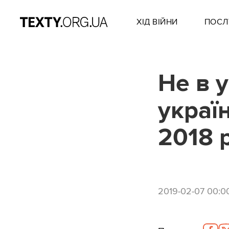
ХІД ВІЙНИ
ПОСЛ
Не в у
украї
2018 
2019-02-07 00:0