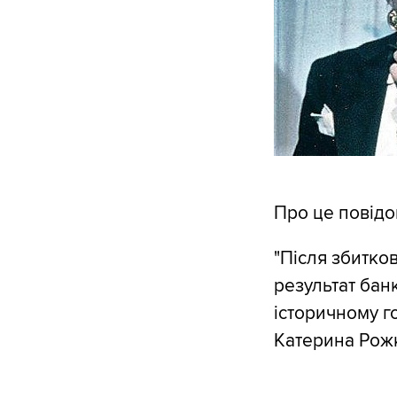
Про це повідо
"Після збитко
результат банк
історичному г
Катерина Рож