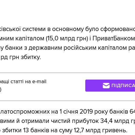
івської системи в основному було сформован
мним капіталом (15,0 млрд грн) і ПриватБанком 
му банки з державним російським капіталом р
рд грн збитку.
щі статті на e-mail
ПІДПИС
)
платоспроможних на 1 січня 2019 року банків 6
вими й отримали чистий прибуток 34,4 млрд г
збитки 13 банків на суму 12,7 млрд гривень.