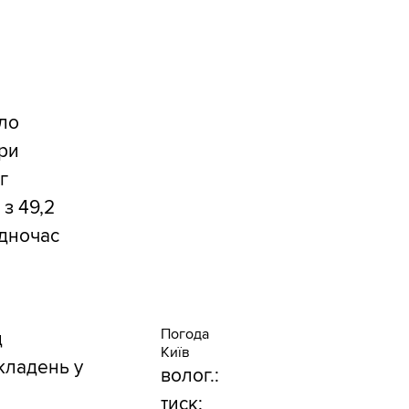
ало
ри
г
 з 49,2
одночас
Погода
д
Київ
кладень у
волог.:
тиск: