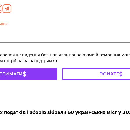
міка
залежне видання без навʼязливої реклами й замовних мате
м потрібна ваша підтримка.
ДТРИМАТИ
DONATE
х податків і зборів зібрали 50 українських міст у 20