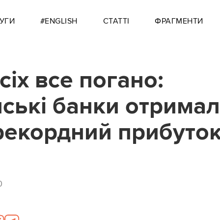
УГИ
#ENGLISH
СТАТТІ
ФРАГМЕНТИ
сіх все погано:
нські банки отримал
рекордний прибуто
0