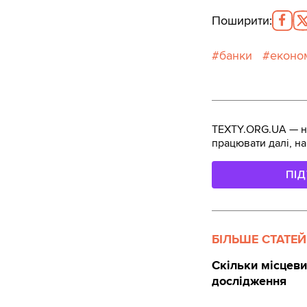
Поширити
:
банки
еконо
TEXTY.ORG.UA — не
працювати далі, на
ПІ
БІЛЬШЕ СТАТЕЙ
Скільки місцеви
дослідження