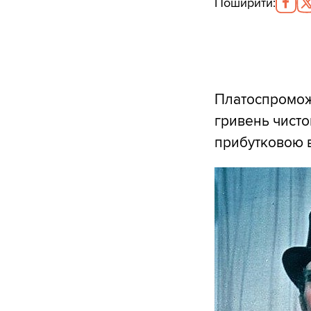
Поширити
:
Платоспроможн
гривень чисто
прибутковою в 