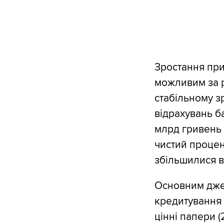
Зростання при
можливим за р
стабільному зр
відрахувань ба
млрд гривень 
чистий процен
збільшилися в
Основним джер
кредитування 
цінні папери (