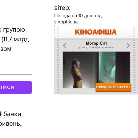
вітер:
Погода на 10 днів від
sinoptik.ua
о групою
(11,7 млрд
азом
АТИСЯ
4 банки
ривень,