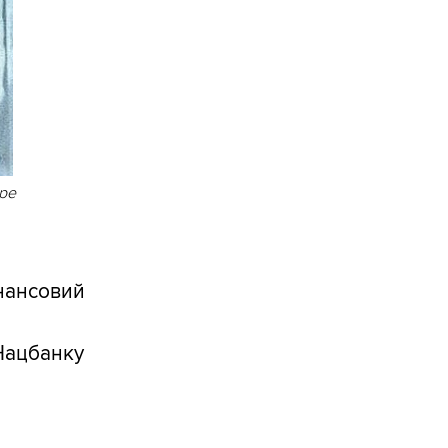
аре
інансовий
 Нацбанку