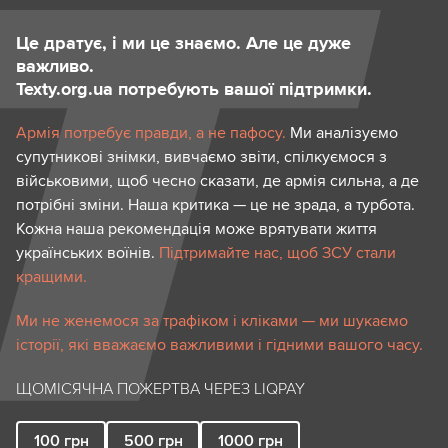
Це дратує, і ми це знаємо. Але це дуже
важливо.
Texty.org.ua потребують вашої підтримки.
Армія потребує правди, а не пафосу.
Ми аналізуємо
супутникові знімки, вивчаємо звіти, спілкуємося з
військовими, щоб чесно сказати, де армія сильна, а де
потрібні зміни. Наша критика — це не зрада, а турбота.
Кожна наша рекомендація може врятувати життя
українських воїнів.
Підтримайте нас, щоб ЗСУ стали
кращими.
Ми не женемося за трафіком і кліками — ми шукаємо
історії, які вважаємо важливими і гідними вашого часу.
ЩОМІСЯЧНА ПОЖЕРТВА ЧЕРЕЗ LIQPAY
100
грн
500
грн
1000
грн