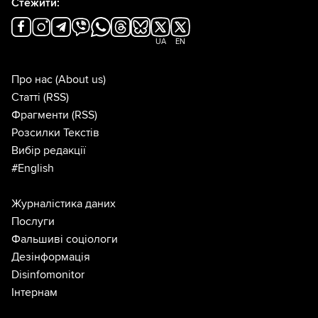
Стежити:
UA
EN
Про нас
(About us)
Статті
(RSS)
Фрагменти
(RSS)
Розсилки Текстів
Вибір редакції
#English
Журналістика даних
Послуги
Фальшиві соціологи
Дезінформація
Disinfomonitor
Інтернам