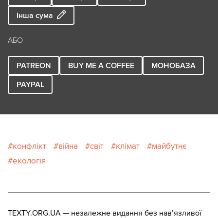
Інша сума
АБО
PATREON
BUY ME A COFFEE
МОНОБАЗА
PAYPAL
конфлікт
війна
світ
клімат
майбутнє
екологія
TEXTY.ORG.UA — незалежне видання без навʼязливої