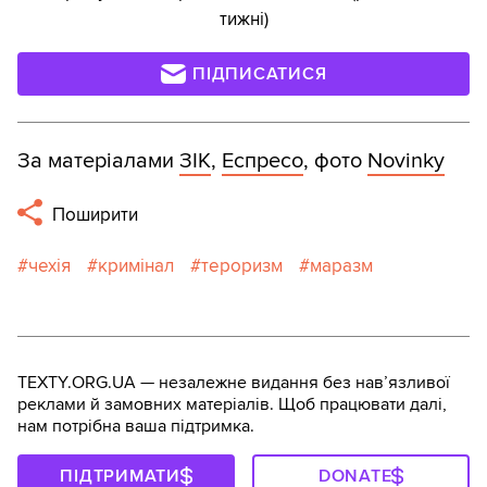
тижні)
ПІДПИСАТИСЯ
За матеріалами
ЗІК
,
Еспресо
, фото
Novinky
Поширити
чехія
кримінал
тероризм
маразм
TEXTY.ORG.UA — незалежне видання без навʼязливої
реклами й замовних матеріалів. Щоб працювати далі,
нам потрібна ваша підтримка.
ПІДТРИМАТИ
DONATE