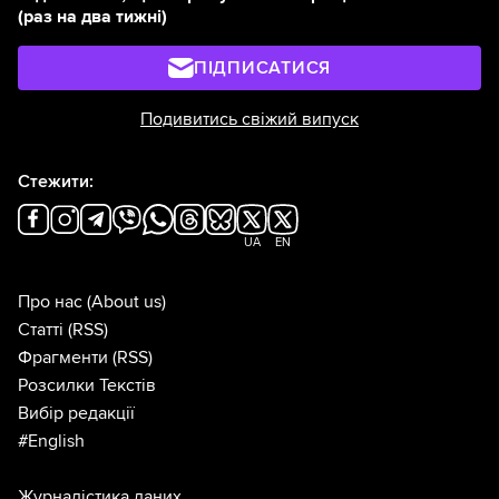
(раз на два тижні)
ПІДПИСАТИСЯ
Подивитись свіжий випуск
Стежити:
UA
EN
Про нас
(About us)
Статті
(RSS)
Фрагменти
(RSS)
Розсилки Текстів
Вибір редакції
#English
Журналістика даних