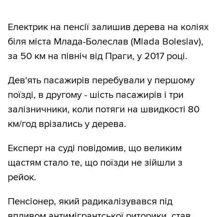
Електрик на пенсії залишив дерева на коліях
біля міста Млада-Болеслав (Mlada Boleslav),
за 50 км на північ від Праги, у 2017 році.
Дев'ять пасажирів перебували у першому
поїзді, в другому - шість пасажирів і три
залізничники, коли потяги на швидкості 80
км/год врізались у дерева.
Експерт на суді повідомив, що великим
щастям стало те, що поїзди не зійшли з
рейок.
Пенсіонер, який радикалізувався під
впливом антимігрантської риторики, став