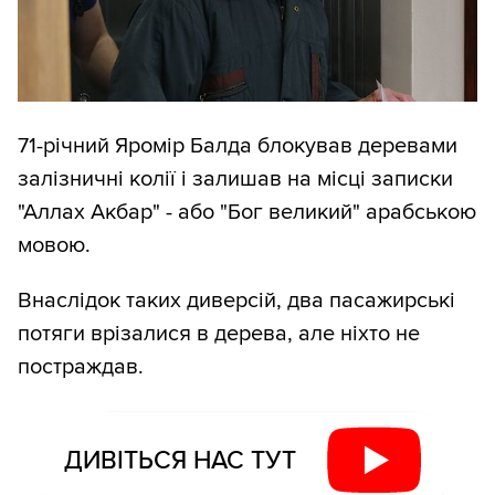
71-річний Яромір Балда блокував деревами
залізничні колії і залишав на місці записки
"Аллах Акбар" - або "Бог великий" арабською
мовою.
Внаслідок таких диверсій, два пасажирські
потяги врізалися в дерева, але ніхто не
постраждав.
ДИВІТЬСЯ НАС ТУТ