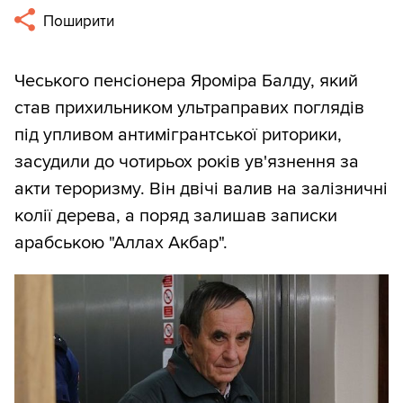
Поширити
Чеського пенсіонера Яроміра Балду, який
став прихильником ультраправих поглядів
під упливом антимігрантської риторики,
засудили до чотирьох років ув'язнення за
акти тероризму. Він двічі валив на залізничні
колії дерева, а поряд залишав записки
арабською "Аллах Акбар".