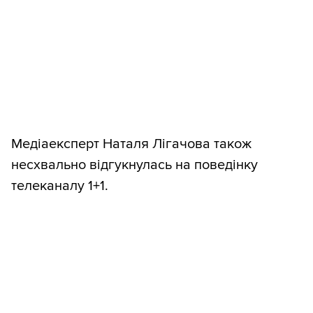
Медіаексперт Наталя Лігачова також
несхвально відгукнулась на поведінку
телеканалу 1+1.