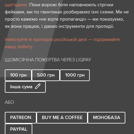
щогодини.
Поки ворожі боти наповнюють стрічки
фейками, ми по гвинтиках розбираємо їхні схеми. Ми не
просто кажемо «не вірте пропаганді» — ми показуємо,
як вона працює, і даємо інструменти для протидії.
Інвестуйте в протидію російській дезі — підтримайте
нашу роботу.
ЩОМІСЯЧНА ПОЖЕРТВА ЧЕРЕЗ LIQPAY
100
грн
500
грн
1000
грн
Інша сума
АБО
PATREON
BUY ME A COFFEE
МОНОБАЗА
PAYPAL