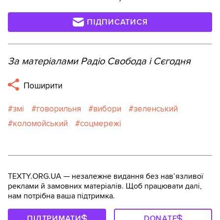
ПІДПИСАТИСЯ
За матеріалами Радіо Свобода і Сєгодня
Поширити
змі
говорильня
вибори
зеленський
коломойський
соцмережі
TEXTY.ORG.UA — незалежне видання без навʼязливої
реклами й замовних матеріалів. Щоб працювати далі,
нам потрібна ваша підтримка.
ПІДТРИМАТИ
DONATE