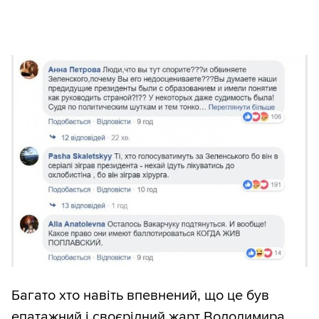
Багато хто навіть впевнений, що це був
епатажний і своєрідний жарт Володимира