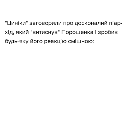
"Циніки" заговорили про досконалий піар-
хід, який "витиснув" Порошенка і зробив
будь-яку його реакцію смішною: