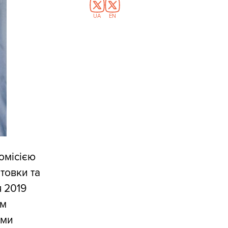
UA
EN
омісією
товки та
 2019
ом
ами