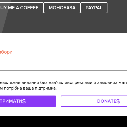
UY ME A COFFEE
МОНОБАЗА
PAYPAL
ибори
залежне видання без навʼязливої реклами й замовних мате
м потрібна ваша підтримка.
ДТРИМАТИ
DONATE