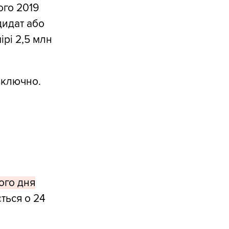
ого 2019
дидат або
ірі 2,5 млн
включно.
ого дня
ється о 24