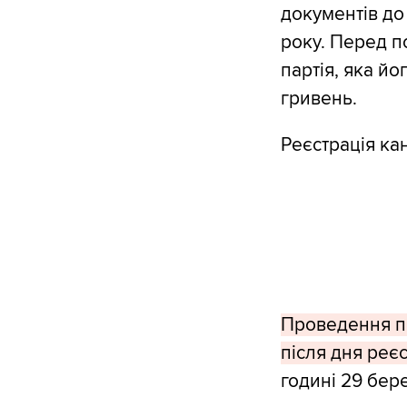
документів до
року. Перед п
партія, яка йо
гривень.
Реєстрація ка
Проведення пе
після дня реє
годині 29 бер