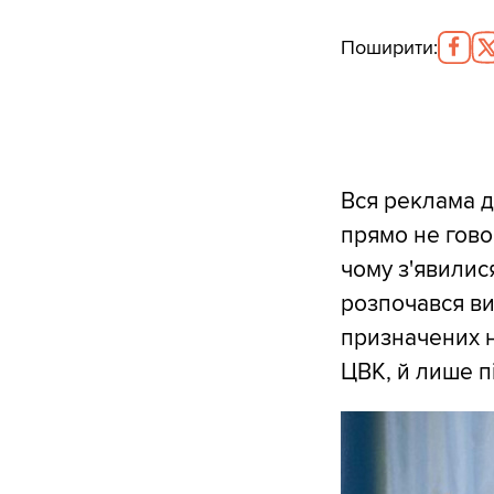
Поширити
:
Вся реклама д
прямо не гово
чому з'явилис
розпочався ви
призначених н
ЦВК, й лише пі