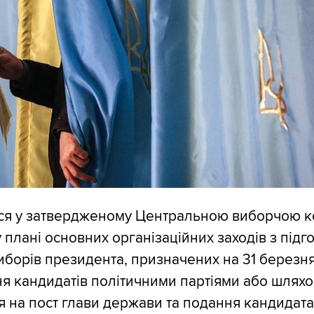
ься у затвердженому Центральною виборчою к
плані основних організаційних заходів з підго
борів президента, призначених на 31 березня
ня кандидатів політичними партіями або шлях
 на пост глави держави та подання кандидат