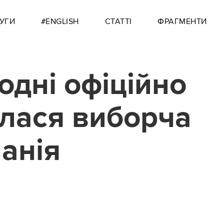
УГИ
#ENGLISH
СТАТТІ
ФРАГМЕНТИ
одні офіційно
лася виборча
анія