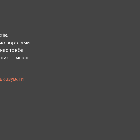
ів,
ємо ворогами
 нас треба
них — місяці
 вказувати