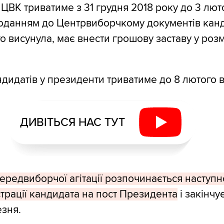
 ЦВК триватиме з 31 грудня 2018 року до 3 лют
оданням до Центрвиборчкому документів кан
го висунула, має внести грошову заставу у розм
ндидатів у президенти триватиме до 8 лютого 
ДИВІТЬСЯ НАС ТУТ
редвиборчої агітації розпочинається наступн
страції кандидата на пост Президента
і закінчу
езня.