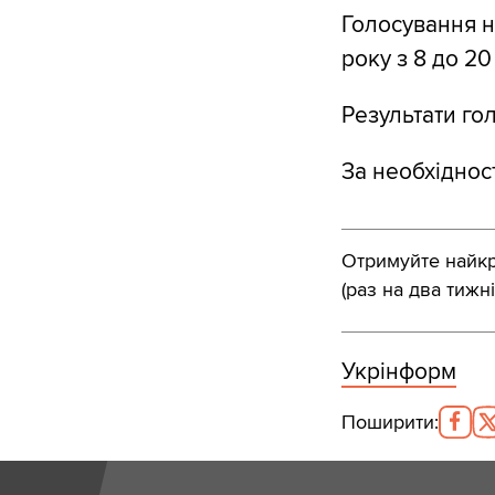
Голосування н
року з 8 до 20
Результати го
За необхідност
Отримуйте найкра
(раз на два тижні
Укрінформ
Поширити
: