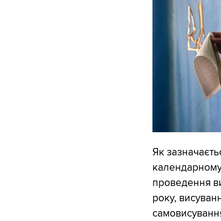
Як зазначаєт
календарному 
проведення ви
року, висуван
самовисування