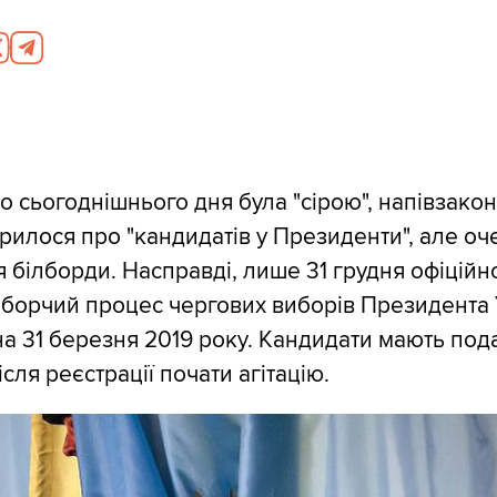
о сьогоднішнього дня була "сірою", напівзако
рилося про "кандидатів у Президенти", але оч
я білборди. Насправді, лише 31 грудня офіційн
борчий процес чергових виборів Президента 
а 31 березня 2019 року. Кандидати мають пода
сля реєстрації почати агітацію.