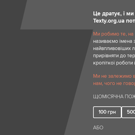
Це дратує, і м
Texty.org.ua п
Ми робимо те, на
називаємо імена 
найвпливовіших лю
прирівняти до тер
кропіткої роботи 
Ми не залежимо в
нам, чого не гово
ЩОМІСЯЧНА ПОЖ
100
грн
50
АБО