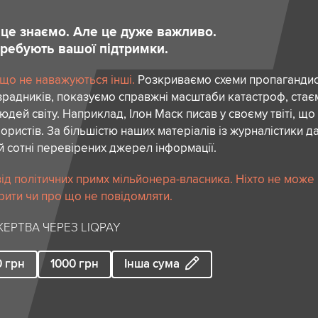
и це знаємо. Але це дуже важливо.
отребують вашої підтримки.
 що не наважуються інші.
Розкриваємо схеми пропагандист
зрадників, показуємо справжні масштаби катастроф, ста
дей світу. Наприклад, Ілон Маск писав у своєму твіті, що
ористів. За більшістю наших матеріалів із журналістики да
й сотні перевірених джерел інформації.
ід політичних примх мільйонера-власника. Ніхто не може
рити чи про що не повідомляти.
ЕРТВА ЧЕРЕЗ LIQPAY
0
грн
1000
грн
Інша сума