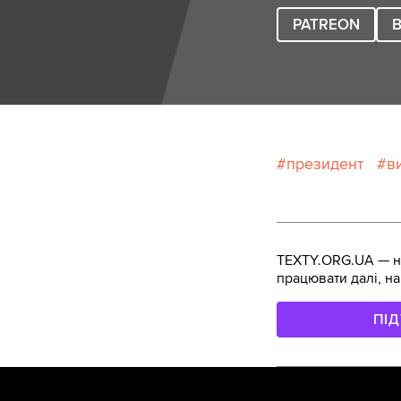
PATREON
B
президент
в
TEXTY.ORG.UA — не
працювати далі, на
ПІ