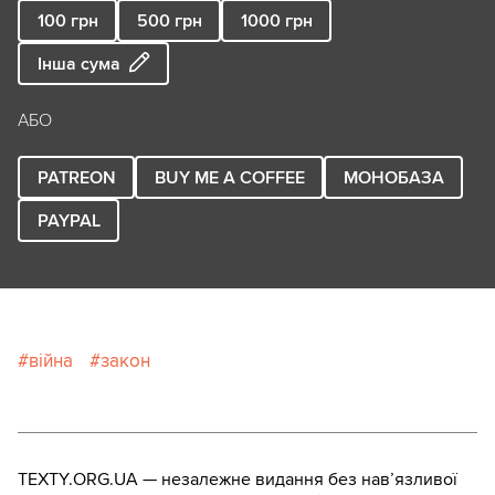
100
грн
500
грн
1000
грн
Інша сума
АБО
PATREON
BUY ME A COFFEE
МОНОБАЗА
PAYPAL
війна
закон
TEXTY.ORG.UA — незалежне видання без навʼязливої