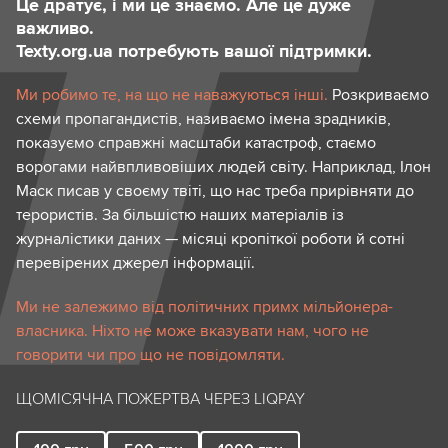
Це дратує, і ми це знаємо. Але це дуже
важливо.
Texty.org.ua потребують вашої підтримки.
Ми робимо те, на що не наважуються інші.
Розкриваємо
схеми пропагандистів, називаємо імена зрадників,
показуємо справжні масштаби катастроф, стаємо
ворогами найвпливовіших людей світу. Наприклад, Ілон
Маск писав у своєму твіті, що нас треба прирівняти до
терористів. За більшістю наших матеріалів із
журналістики даних — місяці кропіткої роботи й сотні
перевірених джерел інформації.
Ми не залежимо від політичних примх мільйонера-
власника. Ніхто не може вказувати нам, чого не
говорити чи про що не повідомляти.
ЩОМІСЯЧНА ПОЖЕРТВА ЧЕРЕЗ LIQPAY