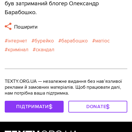
був затриманий блогер Олександр
Барабошко.
Поширити
інтернет
бурейко
барабошко
матіос
кримінал
скандал
TEXTY.ORG.UA — незалежне видання без навʼязливої
реклами й замовних матеріалів. Щоб працювати далі,
нам потрібна ваша підтримка.
ПІДТРИМАТИ
DONATE