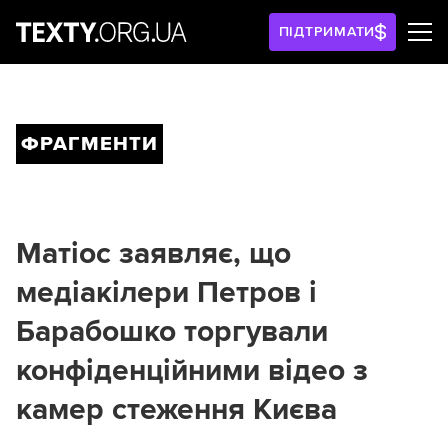
ПІДТРИМАТИ
ФРАГМЕНТИ
Матіос заявляє, що
медіакілери Петров і
Барабошко торгували
конфіденційними відео з
камер стеження Києва