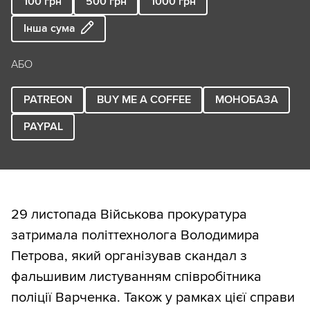
100
грн
500
грн
1000
грн
Інша сума
АБО
PATREON
BUY ME A COFFEE
МОНОБАЗА
PAYPAL
29 листопада Військова прокуратура
затримала політтехнолога Володимира
Петрова, який організував скандал з
фальшивим листуванням співробітника
поліції Варченка. Також у рамках цієї справи