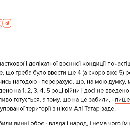
асткової і делікатної воєнної кондиції почаст
, що треба було ввести ще 4 (а скоро вже 5) ро
чись нагодою - перерахую, що, на мою думку, м
но на 1, 2, 3, 4, 5 році війни і досі не введено 
иво готується, а тому, що на це забили, -
пише
пованої території з ніком Алі Татар-заде.
абили винні обоє - влада і народ, і нема чого їм