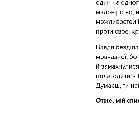
один на одного
маловірство, 
можливостей і
проти своєї кр
Влада бездіяль
мовчазної, бо 
й замахнулися.
полагодити! - Т
Думаєш, ти н
Отже, мій спи