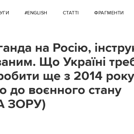
УГИ
#ENGLISH
СТАТТІ
ФРАГМЕНТИ
анда на Росію, інструк
аним. Що Україні тре
робити ще з 2014 року
о до воєнного стану
А ЗОРУ)