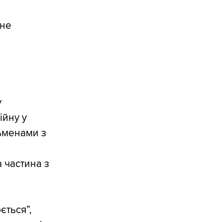
 не
у
ійну у
льменами з
 частина з
ється”,