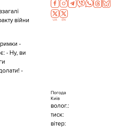
взагалі
факту війни
UA
EN
тримки -
: - Ну, ви
ги
долати! -
Погода
Київ
волог.:
тиск:
вітер: