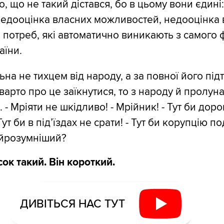
, що не такий дістався, бо в цьому вони єдині:
недооцінка власних можливостей, недооцінка 
 потреб, які автоматично виникають з самого 
аїни.
на не тихцем від народу, а за повної його під
варто про це заїкнутися, то з народу й пролунає
 - Мріяти не шкідливо! - Мрійник! - Тут би доро
ут би в під’їздах не срати! - Тут би корупцію по
айрозумніший?
сок такий. Він короткий.
ДИВІТЬСЯ НАС ТУТ