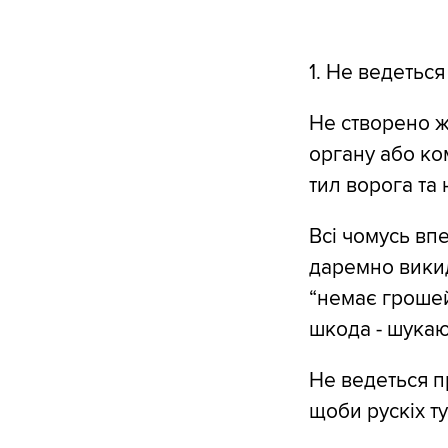
1. Не ведетьс
Не створено жо
органу або ком
тил ворога та 
Всі чомусь впе
даремно викид
“немає грошей
шкода - шукают
Не ведеться п
щоби рускіх т