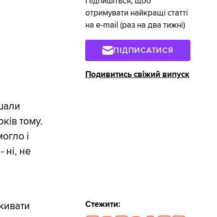
Підпишіться, щоб
отримувати найкращі статті
на e-mail (раз на два тижні)
ПІДПИСАТИСЯ
Подивитись свіжий випуск
ішали
ків тому.
огло і
- ні, не
Стежити:
 кивати