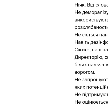
Ніяк. Від слова
Не деморалізу
використвують
розхлябаности
Не сіється пані
Навіть дезінф
Схоже, наш на
Директорію, с
білих пальчат
ворогом.
Не запрошують
яких потенцій
Не підтримують
Не оцінюється