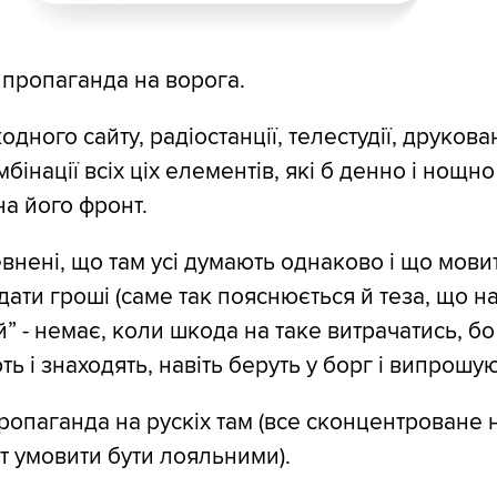
я пропаганда на ворога.
дного сайту, радіостанції, телестудії, друкова
бінації всіх ціх елементів, які б денно і нощн
на його фронт.
внені, що там усі думають однаково і що мовит
ати гроші (саме так пояснюється й теза, що н
” - немає, коли шкода на таке витрачатись, бо
ь і знаходять, навіть беруть у борг і випрошую
ропаганда на рускіх там (все сконцентроване н
ут умовити бути лояльними).