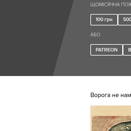
ЩОМІСЯЧНА ПОЖ
100
грн
50
АБО
PATREON
B
Ворога не нама