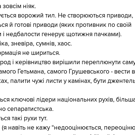
 зовсім ніяк.
ється ворожий тил. Не створюються приводи,
ся й готові приводи (яких противник по своїй
 і недбалости генерує щотижня пачками).
ка, зневіра, сумнів, хаос.
ормація не шириться.
род і керівництво вирішили переплюнути сам
амого Гетьмана, самого Грушевського - вести в
ках, палити чужі листи у камінах, бути дженте
ся ключові лідери національних рухів, більша
но сепаратистська.
ся такі рухи тут.
 (я навіть не кажу “недооцінюється, переоціню