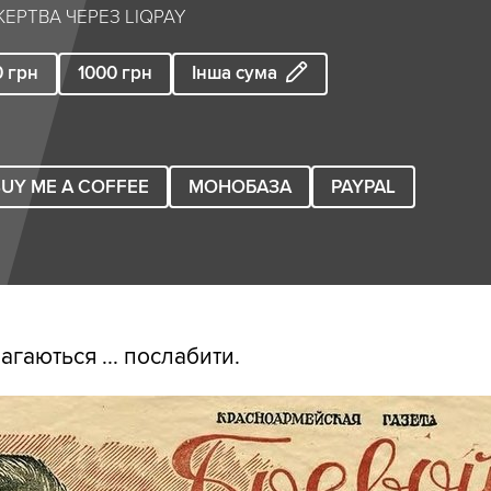
ЕРТВА ЧЕРЕЗ LIQPAY
0
грн
1000
грн
Інша сума
UY ME A COFFEE
МОНОБАЗА
PAYPAL
гаються ... послабити.