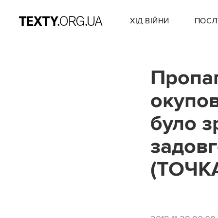
ХІД ВІЙНИ
ПОСЛ
Пропаг
окупов
було з
задовг
(ТОЧК