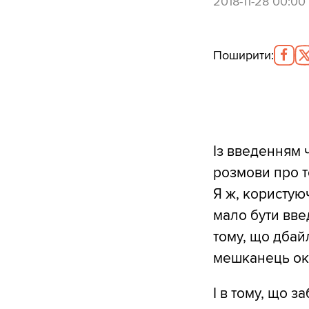
2018-11-28 00:00
Поширити
:
Із введенням ч
розмови про те
Я ж, користую
мало бути введе
тому, що дбайл
мешканець оку
І в тому, що з