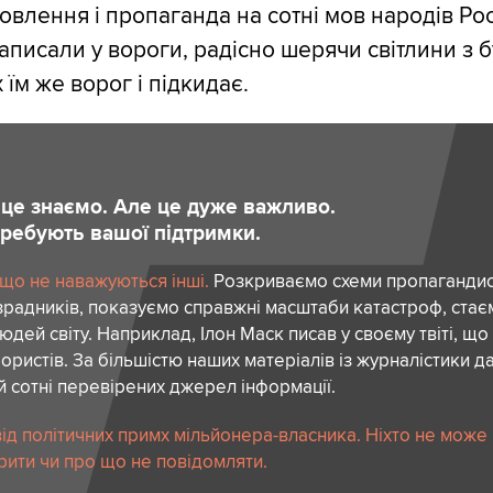
влення і пропаганда на сотні мов народів Росії
аписали у вороги, радісно шерячи світлини з 
їм же ворог і підкидає.
и це знаємо. Але це дуже важливо.
отребують вашої підтримки.
 що не наважуються інші.
Розкриваємо схеми пропагандист
зрадників, показуємо справжні масштаби катастроф, ста
дей світу. Наприклад, Ілон Маск писав у своєму твіті, що
ористів. За більшістю наших матеріалів із журналістики да
й сотні перевірених джерел інформації.
ід політичних примх мільйонера-власника. Ніхто не може
рити чи про що не повідомляти.