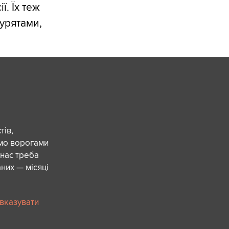
. Їх теж
бурятами,
ів,
ємо ворогами
 нас треба
них — місяці
 вказувати