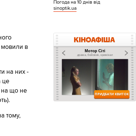
Погода на 10 днів від
sinoptik.ua
ного
о мовили в
и на них -
а це
 на що не
ть).
а тому,