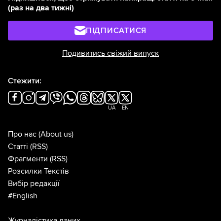
(раз на два тижні)
ПІДПИСАТИСЯ
Подивитись свіжий випуск
Стежити:
UA
EN
Про нас
(About us)
Статті
(RSS)
Фрагменти
(RSS)
Розсилки Текстів
Вибір редакції
#English
Журналістика даних