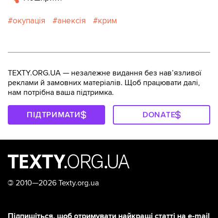
окупація
анексія
крим
TEXTY.ORG.UA — незалежне видання без навʼязливої
реклами й замовних матеріалів. Щоб працювати далі,
нам потрібна ваша підтримка.
ПІДТРИМАТИ
DONATE
©
2010—2026 Texty.org.ua
Підпишіться, щоб отримувати найкращі статті на e-mail