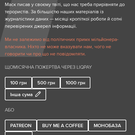
Маск писав у своєму твіті, що нас треба прирівняти до
терористів. За більшістю наших матеріалів із
журналістики даних — місяці кропіткої роботи й сотні
перевірених джерел інформації.
Ми не залежимо від політичних примх мільйонера-
власника. Ніхто не може вказувати нам, чого не
говорити чи про що не повідомляти.
ЩОМІСЯЧНА ПОЖЕРТВА ЧЕРЕЗ LIQPAY
100
грн
500
грн
1000
грн
Інша сума
АБО
PATREON
BUY ME A COFFEE
МОНОБАЗА