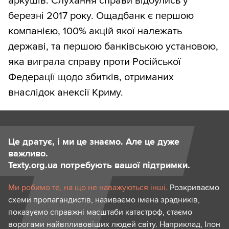
аркушів. Слухання справи відбулись у
березні 2017 року. Ощадбанк є першою
компанією, 100% акцій якої належать
державі, та першою банківською установою,
яка виграла справу проти Російської
Федерації щодо збитків, отриманих
внаслідок анексії Криму.
Це дратує, і ми це знаємо. Але це дуже
важливо.
Texty.org.ua потребують вашої підтримки.
Ми робимо те, на що не наважуються інші.
Розкриваємо
схеми пропагандистів, називаємо імена зрадників,
показуємо справжні масштаби катастроф, стаємо
ворогами найвпливовіших людей світу. Наприклад, Ілон