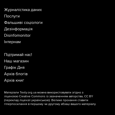
Журналістика даних
Послуги
Фальшиві соціологи
Дезінформація
Disinfomonitor
Інтернам
Підтримай нас!
Наш магазин
Графік Дня
Архів блогів
Архів книг
Матеріали Texty.org.ua можна використовувати згідно з
ліцензією
Creative Commons із зазначенням авторства, CC BY
(переклад ліцензії
українською
). Велике прохання ставити
гіперпосилання в першому чи другому абзаці вашого матеріалу.