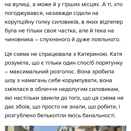
на вулиці, а може й у гірших місцях. А ті, хто
погоджувався, назавжди сідали на
корупційну голку силовиків, в яких відтепер
була не тільки своя частка, але й тека на
чиновника – слухняного й дуже лояльного.
Ця схема не спрацювала з Катериною. Катя
розуміла, що є тільки один спосіб порятунку
– максимальний розголос. Вона зробила
шоу з намагань себе корумпувати, вона
сміялася в обличчя недолугим силовикам,
які настільки звикли до того, що ця схема не
дає збоїв, що просто не знали, що робити, і
розгублено белькотіли якісь банальності.