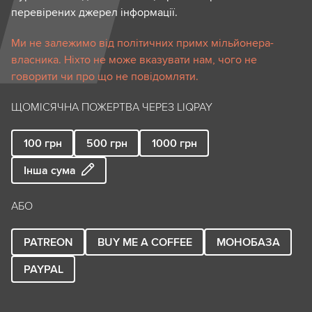
перевірених джерел інформації.
Ми не залежимо від політичних примх мільйонера-
власника. Ніхто не може вказувати нам, чого не
говорити чи про що не повідомляти.
ЩОМІСЯЧНА ПОЖЕРТВА ЧЕРЕЗ LIQPAY
100
грн
500
грн
1000
грн
Інша сума
АБО
PATREON
BUY ME A COFFEE
МОНОБАЗА
PAYPAL