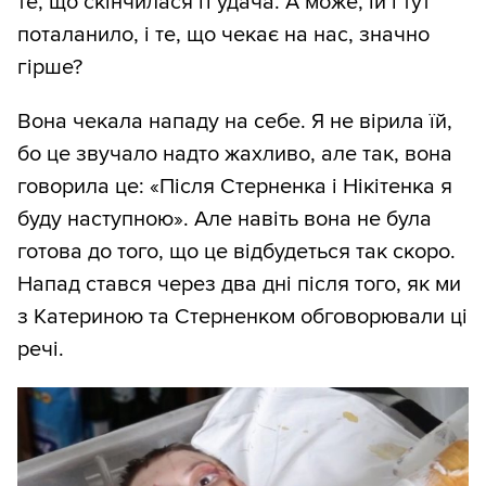
те, що скінчилася її удача. А може, їй і тут
поталанило, і те, що чекає на нас, значно
гірше?
Вона чекала нападу на себе. Я не вірила їй,
бо це звучало надто жахливо, але так, вона
говорила це: «Після Стерненка і Нікітенка я
буду наступною». Але навіть вона не була
готова до того, що це відбудеться так скоро.
Напад стався через два дні після того, як ми
з Катериною та Стерненком обговорювали ці
речі.