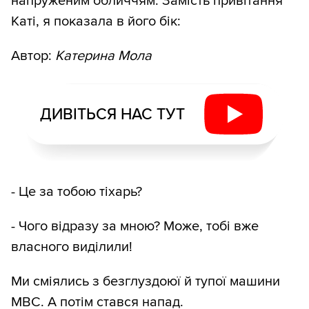
напруженим обличчям. Замість привітання
Каті, я показала в його бік:
Автор:
Катерина Мола
ДИВІТЬСЯ НАС ТУТ
- Це за тобою тіхарь?
- Чого відразу за мною? Може, тобі вже
власного виділили!
Ми сміялись з безглуздоюї й тупої машини
МВС. А потім стався напад.