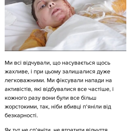
Ми всі відчували, що насувається щось
жахливе, і при цьому залишалися дуже
легковажними. Ми фіксували напади на
активістів, які відбувалися все частіше, і
кожного разу вони були все більш
жорстокими, так, ніби вбивці п’яніли від
безкарності.
Як тут не сп’яніти, не втратити відчуття