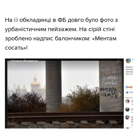
На її обкладинці в ФБ довго було фото з
урбаністичним пейзажем. На сірій стіні
зроблено надпис балончиком: «Ментам
сосать»!