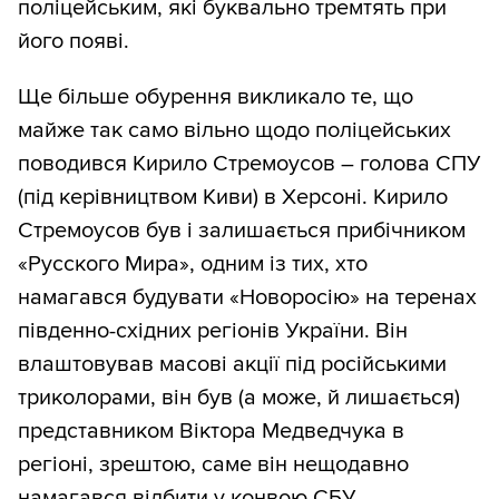
поліцейським, які буквально тремтять при
його появі.
Ще більше обурення викликало те, що
майже так само вільно щодо поліцейських
поводився Кирило Стремоусов – голова СПУ
(під керівництвом Киви) в Херсоні. Кирило
Стремоусов був і залишається прибічником
«Русского Мира», одним із тих, хто
намагався будувати «Новоросію» на теренах
південно-східних регіонів України. Він
влаштовував масові акції під російськими
триколорами, він був (а може, й лишається)
представником Віктора Медведчука в
регіоні, зрештою, саме він нещодавно
намагався відбити у конвою СБУ