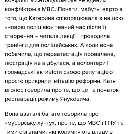
Конфлікт з Антощуком був не єдиним
конфліктом з МВС. Почати, мабуть, варто з
того, що Катерина співпрацювала з нашою
«новою поліцією» певний час після її
створення – читала лекції і проводила
тренінги для поліцейських. А коли вона
побачила, що переатестація провалена,
люстрація не відбулася, а волонтери і
громадські активісти своєю репутацією
просто прикрили імітацію реформи, Катя
вголос говорила про те, що це і є початок
реставрації режиму Януковича.
Вона взагалі багато говорила про
«мусорську хунту», про те, що МВС і ГПУ і є
тими органами, які корумпують владу в