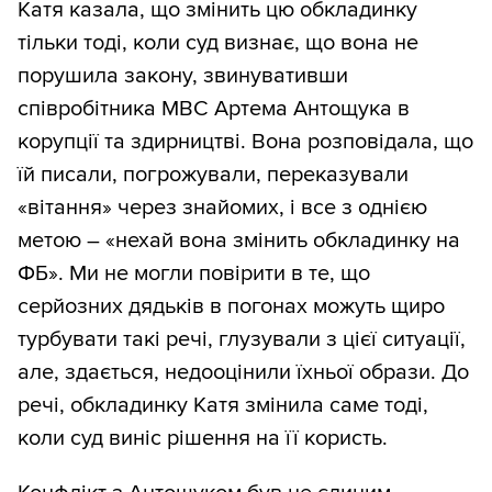
Катя казала, що змінить цю обкладинку
тільки тоді, коли суд визнає, що вона не
порушила закону, звинувативши
співробітника МВС Артема Антощука в
корупції та здирництві. Вона розповідала, що
їй писали, погрожували, переказували
«вітання» через знайомих, і все з однією
метою – «нехай вона змінить обкладинку на
ФБ». Ми не могли повірити в те, що
серйозних дядьків в погонах можуть щиро
турбувати такі речі, глузували з цієї ситуації,
але, здається, недооцінили їхньої образи. До
речі, обкладинку Катя змінила саме тоді,
коли суд виніс рішення на її користь.