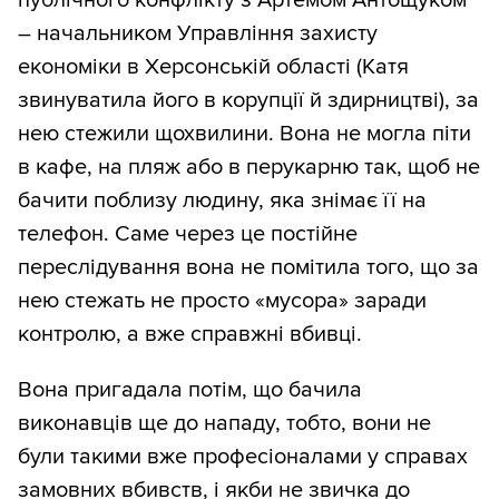
публічного конфлікту з Артемом Антощуком
– начальником Управління захисту
економіки в Херсонській області (Катя
звинуватила його в корупції й здирництві), за
нею стежили щохвилини. Вона не могла піти
в кафе, на пляж або в перукарню так, щоб не
бачити поблизу людину, яка знімає її на
телефон. Саме через це постійне
переслідування вона не помітила того, що за
нею стежать не просто «мусора» заради
контролю, а вже справжні вбивці.
Вона пригадала потім, що бачила
виконавців ще до нападу, тобто, вони не
були такими вже професіоналами у справах
замовних вбивств, і якби не звичка до