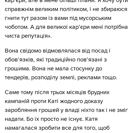
кар’єри, але в мене більші плани. Я хочу бути
справжнім великим політиком, і не збираюся
гнити тут разом із вами під мусорським
чоботом. А для великої кар’єри мені потрібна
чиста репутація».
Вона свідомо відмовлялася від посад і
обов’язків, які традиційно пов’язані з
грошима. Вона не мала стосунку до
тендерів, розподілу землі, реклами тощо.
Саме тому після трьох місяців брудних
кампаній проти Каті жодного доказу
заробляння грошей у владі ніхто так і не зміг
надати. Бо їх просто не існує. Катя
намагалася зробити все для того, щоб