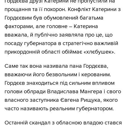
Гордєєва друзі Катерини не пропустили на
прощання та її похорон. Конфлікт Катерини з
Гордєєвим був обумовлений багатьма
факторами, але головне – Катерина
вважала, й публічно заявляла про це, що
посаду губернатора в стратегічно важливій
прикордонній області обіймає «хлєбушек».
Саме так вона називала пана Гордєєва,
вважаючи його безвольним і керованим.
Гордєєв знаходиться під сильним впливом
голови облради Владислава Мангера і свого
власного заступника Євгена Рищука, якого
часто називають реальним губернатором.
Останній скандал з обласною владою стався