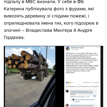
підпалу в МВС визнали. У себе в ФБ
Катерина публікувала фото з фурами, які
вивозять деревину зі слідами пожежі, і
оприлюднювала імена тих, кого підозрює в
злочині – Владислава Мангера й Андрія
Гордєєва.