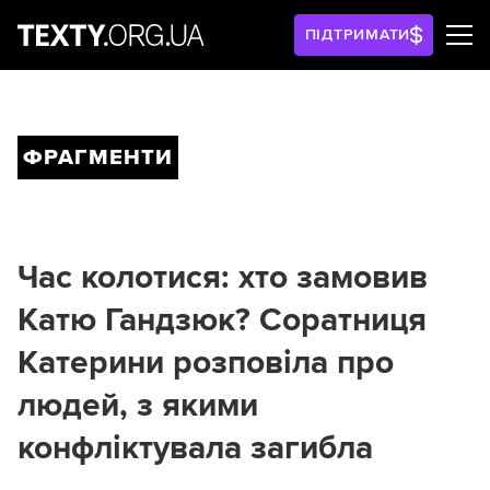
ПІДТРИМАТИ
ФРАГМЕНТИ
Час колотися: хто замовив
Катю Гандзюк? Соратниця
Катерини розповіла про
людей, з якими
конфліктувала загибла