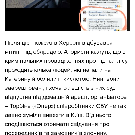
Після цієї пожежі в Херсоні відбувався
мітинг під облрадою. А юристи кажуть, що в
кримінальних провадженнях про підпал лісу
проходять кілька людей, які напали на
Катерину й облили її кислотою. Нині вони
заарештовані, і хоча більшість з них суд
відпустив під домашній арешт, організатора
– Торбіна («Опер») співробітники СБУ не так
давно зуміли вивезти в Київ. Від нього
сподіваються отримати свідчення про
посередників та замовників злочину.