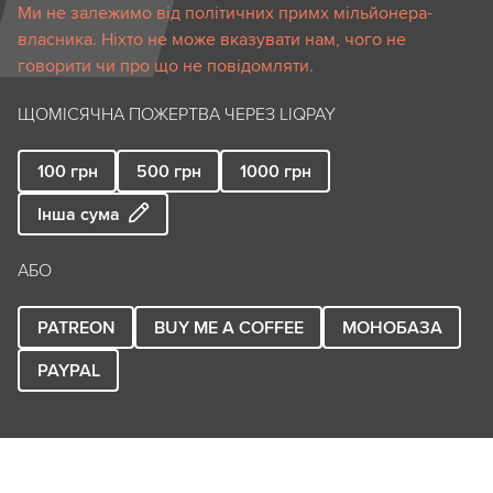
Ми не залежимо від політичних примх мільйонера-
власника. Ніхто не може вказувати нам, чого не
говорити чи про що не повідомляти.
ЩОМІСЯЧНА ПОЖЕРТВА ЧЕРЕЗ LIQPAY
100
грн
500
грн
1000
грн
Інша сума
АБО
PATREON
BUY ME A COFFEE
МОНОБАЗА
PAYPAL