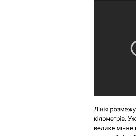
Лінія розмежу
кілометрів. У
велике мінне п