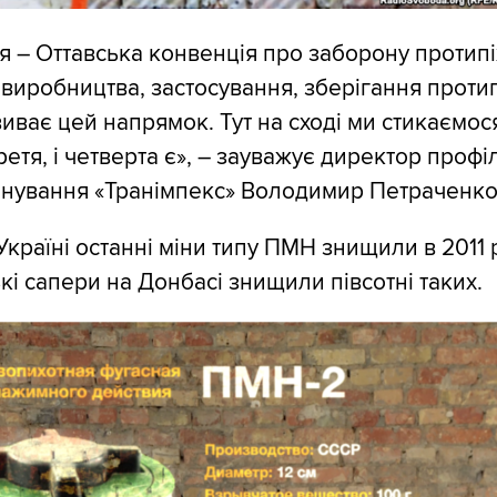
тя – Оттавська конвенція про заборону протипі
виробництва, застосування, зберігання проти
виває цей напрямок. Тут на сході ми стикаємос
третя, і четверта є», – зауважує директор профі
інування «Транімпекс» Володимир Петраченко
країні останні міни типу ПМН знищили в 2011 р
кі сапери на Донбасі знищили півсотні таких.