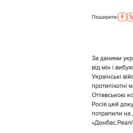
Поширити
:
За даними укр
від мін і вибу
Українські вій
протипіхотні м
Оттавською кон
Росія цей док
потрапили на Д
«Донбас.Реалії