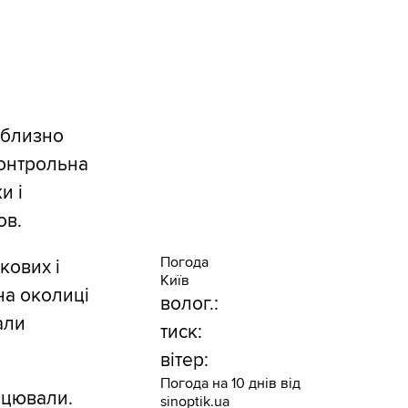
иблизно
контрольна
и і
ов.
Погода
кових і
Київ
на околиці
волог.:
али
тиск:
вітер:
Погода на 10 днів від
ацювали.
sinoptik.ua