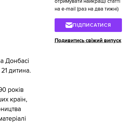
отримувати найкращі статті
на e-mail (раз на два тижні)
ПІДПИСАТИСЯ
Подивитись свіжий випуск
на Донбасі
 21 дитина.
90 років
их країн,
бництва
матеріалі