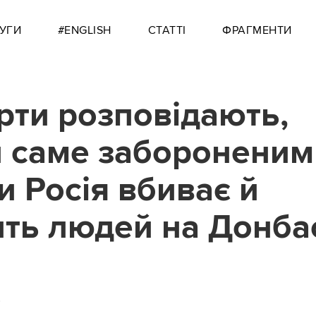
УГИ
#ENGLISH
СТАТТІ
ФРАГМЕНТИ
рти розповідають,
 саме забороненим
и Росія вбиває й
ить людей на Донба
0