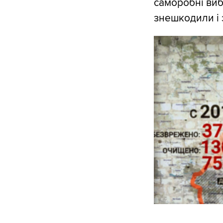
саморобні виб
знешкодили і 