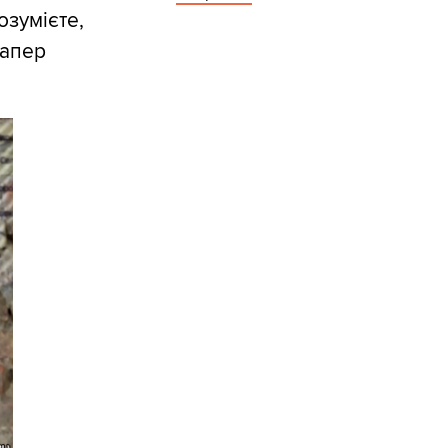
озумієте,
сапер