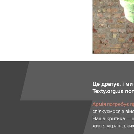
Це дратує, і м
Texty.org.ua п
Армія потребує пр
спілкуємося з вій
Наша критика — ц
життя українських