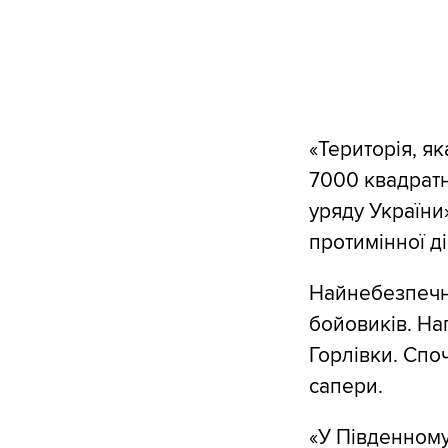
«Територія, я
7000 квадратни
уряду України
протимінної д
Найнебезпечніш
бойовиків. На
Горлівки. Спо
сапери.
«У Південному