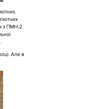
хотних.
піхотних
я з ПМН-2.
льної
.
оці. Але в