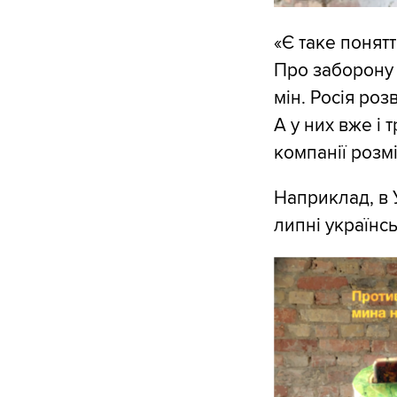
«Є таке понят
Про заборону 
мін. Росія роз
А у них вже і 
компанії розм
Наприклад, в У
липні українсь