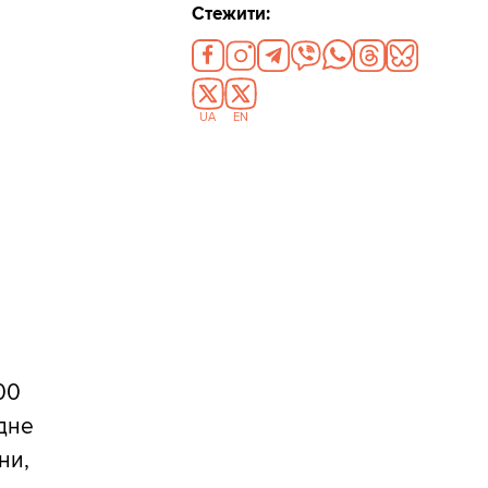
Стежити:
UA
EN
00
одне
ни,