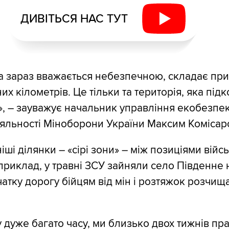
ДИВІТЬСЯ НАС ТУТ
ка зараз вважається небезпечною, складає пр
х кілометрів. Це тільки та територія, яка під
», – зауважує начальник управління екобезпек
іяльності Міноборони України Максим Комісар
і ділянки – «сірі зони» – між позиціями війсь
приклад, у травні ЗСУ зайняли село Південне 
чатку дорогу бійцям від мін і розтяжок розчищ
 дуже багато часу, ми близько двох тижнів пр