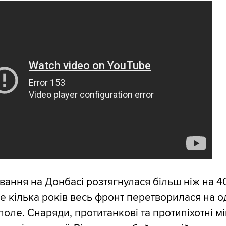
вання на Донбасі розтягнулася більш ніж на 4
же кілька років весь фронт перетворилася на 
оле. Снаряди, протитанкові та протипіхотні мі