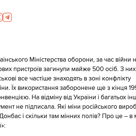
аїнського Міністерства оборони, за час війни 
хових пристроїв загинули майже 500 осіб. З них
ськові все частіше знаходять в зоні конфлікту
іни. Їх використання заборонене ще з кінця 19
венцією. На відміну від України і багатьох інш
умент не підписала. Які міни російського виро
онбас і скільки там мінних полів? Про це – в 
»: