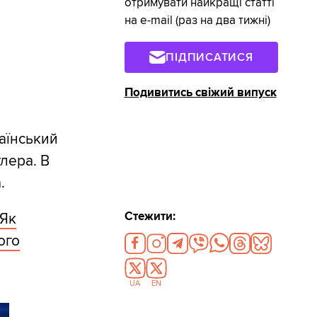
отримувати найкращі статті
на e-mail (раз на два тижні)
ПІДПИСАТИСЯ
Подивитись свіжий випуск
раїнський
лера. В
.
Стежити:
Як
ого
UA
EN