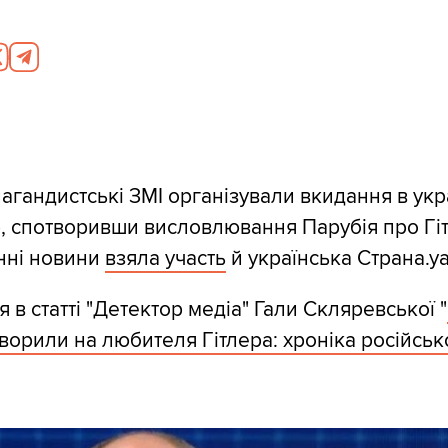
пагандистські ЗМІ організували вкидання в ук
, спотворивши висловлювання Парубія про Гіт
нні новини
взяла участь
й українська Страна.уа
 в статті "Детектор медіа" Гали Скляревської "
ворили на любителя Гітлера: хроніка російськ