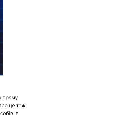
а пряму
про це теж
собів, в