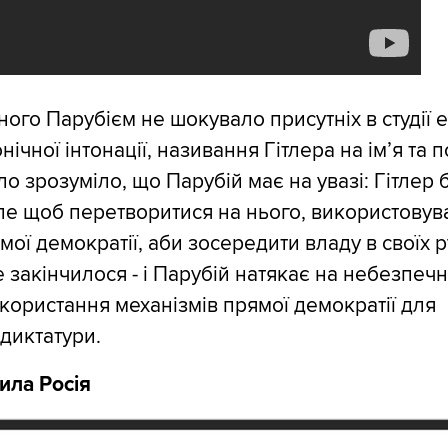
ого Парубієм не шокувало присутніх в студії е
нічної інтонації, називання Гітлера на ім’я та п
ло зрозуміло, що Парубій має на увазі: Гітлер 
ле щоб перетворитися на нього, використовув
ої демократії, аби зосередити владу в своїх р
е закінчилося - і Парубій натякає на небезпечн
користання механізмів прямої демократії для
диктатури.
ила Росія