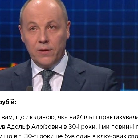
убій:
у вам, що людиною, яка найбільш практикувал
в Адольф Алоїзович в 30-і роки. І ми повинні 
у що в ті 30-ті роки це був один з ключових спо