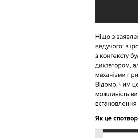
Ніщо з заявлен
ведучого: з іро
з контексту бу
диктатором, а
механізми прям
Відомо, чим ц
можливість ви
встановлення 
Як це спотвор