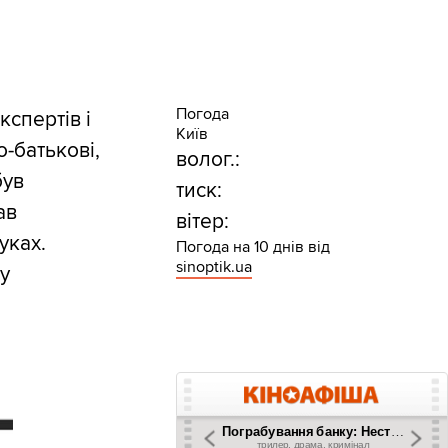
Погода
кспертів і
Київ
о-батькові,
волог.:
був
тиск:
ав
вітер:
уках.
Погода на 10 днів від
sinoptik.ua
у