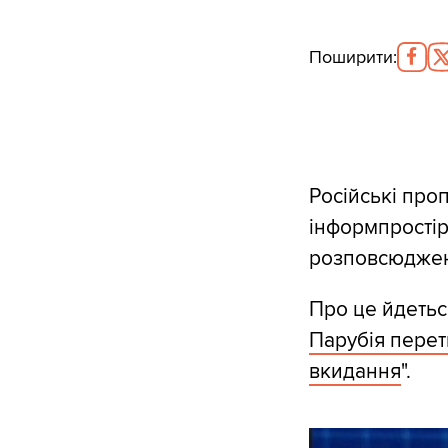
Поширити
:
Російські про
інформпростір
розповсюдже
Про це йдеться
Парубія перет
вкидання
".