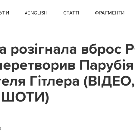
УГИ
#ENGLISH
СТАТТІ
ФРАГМЕНТИ
а розігнала вброс Р
перетворив Парубія
еля Гітлера (ВІДЕО,
НШОТИ)
0