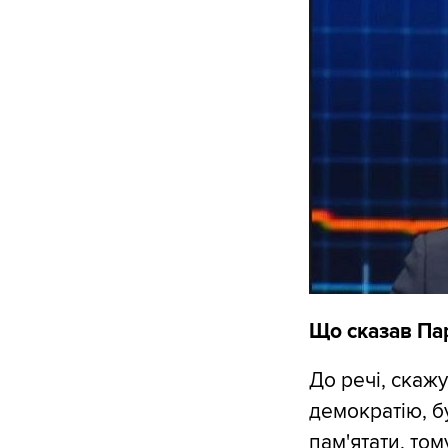
Що сказав Пар
До речі, скаж
демократію, бу
пам'ятати, том