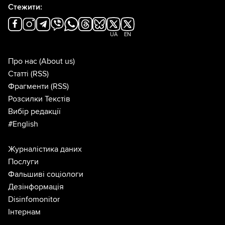
Стежити:
UA
EN
Про нас
(About us)
Статті
(RSS)
Фрагменти
(RSS)
Розсилки Текстів
Вибір редакції
#English
Журналістика даних
Послуги
Фальшиві соціологи
Дезінформація
Disinfomonitor
Інтернам