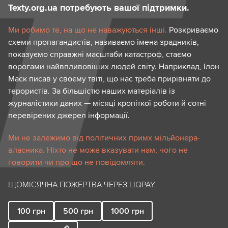
Texty.org.ua потребують вашої підтримки.
Ми робимо те, на що не наважуються інші.
Розкриваємо
схеми пропагандистів, називаємо імена зрадників,
показуємо справжні масштаби катастроф, стаємо
ворогами найвпливовіших людей світу. Наприклад, Ілон
Маск писав у своєму твіті, що нас треба прирівняти до
терористів. За більшістю наших матеріалів із
журналістики даних — місяці кропіткої роботи й сотні
перевірених джерел інформації.
Ми не залежимо від політичних примх мільйонера-
власника. Ніхто не може вказувати нам, чого не
говорити чи про що не повідомляти.
ЩОМІСЯЧНА ПОЖЕРТВА ЧЕРЕЗ LIQPAY
100
грн
500
грн
1000
грн