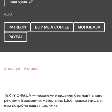
Інша сума
АБО
PATREON
BUY ME A COFFEE
МОНОБАЗА
PAYPAL
поліція
харків
TEXTY.ORG.UA — незалежне видання без навʼязливої
реклами й замовних матеріалів. Щоб працювати далі,
нам потрібна ваша підтримка.