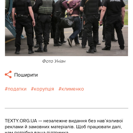
Фото Уніан
Поширити
податки
корупція
клименко
TEXTY.ORG.UA — незалежне видання без навʼязливої
реклами й замовних матеріалів. Щоб працювати далі,
нам потрібна ваша підтримка.