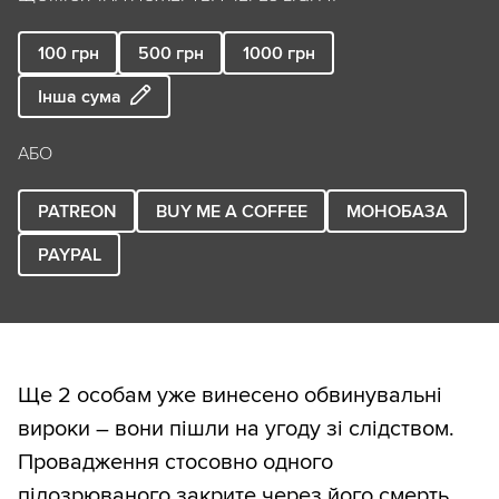
100
грн
500
грн
1000
грн
Інша сума
АБО
PATREON
BUY ME A COFFEE
МОНОБАЗА
PAYPAL
Ще 2 особам уже винесено обвинувальні
вироки – вони пішли на угоду зі слідством.
Провадження стосовно одного
підозрюваного закрите через його смерть.