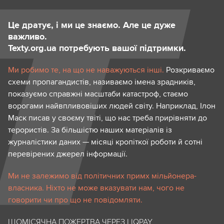
Це дратує, і ми це знаємо. Але це дуже
важливо.
Texty.org.ua потребують вашої підтримки.
Ми робимо те, на що не наважуються інші.
Розкриваємо
схеми пропагандистів, називаємо імена зрадників,
показуємо справжні масштаби катастроф, стаємо
ворогами найвпливовіших людей світу. Наприклад, Ілон
Маск писав у своєму твіті, що нас треба прирівняти до
терористів. За більшістю наших матеріалів із
журналістики даних — місяці кропіткої роботи й сотні
перевірених джерел інформації.
Ми не залежимо від політичних примх мільйонера-
власника. Ніхто не може вказувати нам, чого не
говорити чи про що не повідомляти.
ЩОМІСЯЧНА ПОЖЕРТВА ЧЕРЕЗ LIQPAY