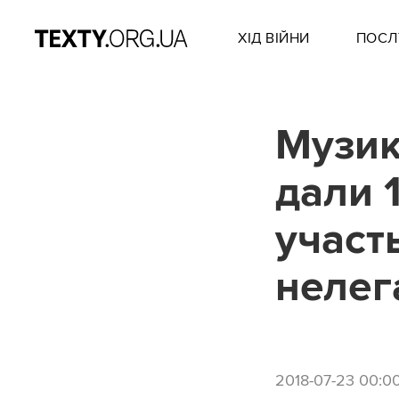
ХІД ВІЙНИ
ПОСЛ
Музик
дали 
участ
нелег
2018-07-23 00:0