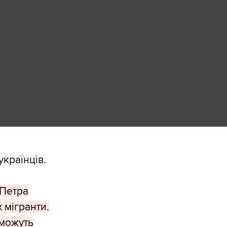
українців.
 Петра
 мігранти.
 можуть