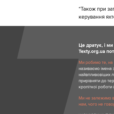
“Також при зат
керування яхт
Це дратує, і м
Texty.org.ua п
Ми робимо те, на
називаємо імена 
найвпливовіших лю
прирівняти до тер
кропіткої роботи 
Ми не залежимо в
нам, чого не гово