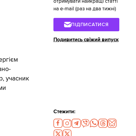
отримувати найкращі статті
на e-mail (раз на два тижні)
ПІДПИСАТИСЯ
Подивитись свіжий випуск
Сергієм
ано-
р, учасник
ами
Стежити: