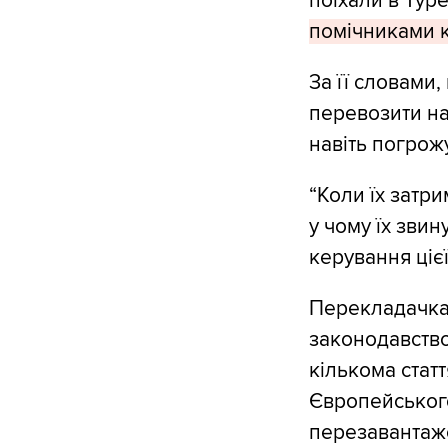
поїхали в Тур
помічниками к
За її словами,
перевозити на
навіть погрож
“Коли їх затри
у чому їх звин
керування цієї
Перекладачка 
законодавство
кількома стат
Європейського
перезавантажен