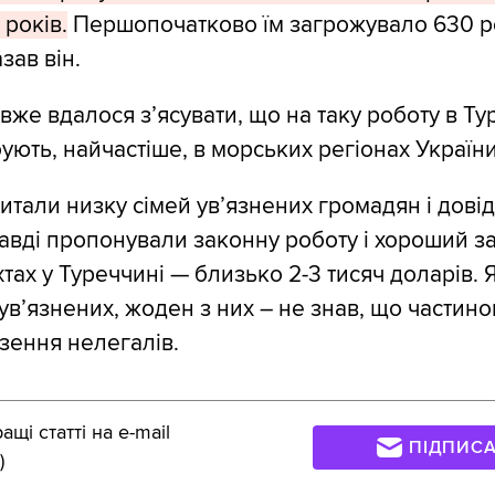
 років.
Першопочатково їм загрожувало 630 ро
зав він.
 вже вдалося з’ясувати, що на таку роботу в Ту
ують, найчастіше, в морських регіонах України
итали низку сімей ув’язнених громадян і дові
авді пропонували законну роботу і хороший за
хтах у Туреччині — близько 2-3 тисяч доларів.
 ув’язнених, жоден з них – не знав, що частин
зення нелегалів.
щі статті на e-mail
ПІДПИС
)