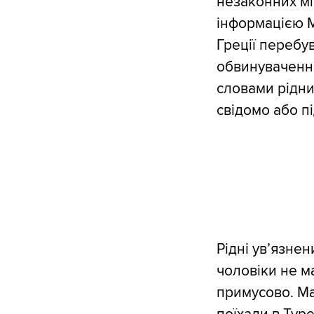
незаконних мі
інформацією М
Греції перебу
обвинуваченням
словами рідни
свідомо або п
Рідні ув’язне
чоловіки не ма
примусово. Ма