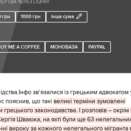
ЕРТВА ЧЕРЕЗ LIQPAY
0
грн
1000
грн
Інша сума
UY ME A COFFEE
МОНОБАЗА
PAYPAL
ідства.Інфо зв’язалися із грецьким адвокатом 
ес пояснив, що такі
великі терміни зумовлені
 грецького законодавства. І розповів – окрім
Сергія Шваюка, на яхті були ще 63 нелегальних
ні вироку за кожного нелегального мігранта