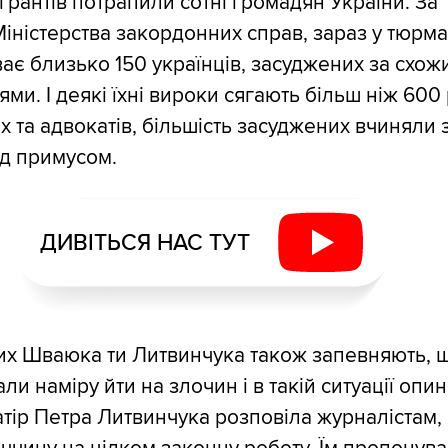
грантів потрапили сотні громадян України. За
іністерства закордонних справ, зараз у тюрма
ває близько 150 українців, засуджених за схо
и. І деякі їхні вироки сягають більш ніж 600 
х та адвокатів, більшість засуджених вчиняли 
ід примусом.
ДИВІТЬСЯ НАС ТУТ
них Шваюка ти Литвинчука також запевняють, 
ли наміру йти на злочин і в такій ситуації опи
тір Петра Литвинчука розповіла журналістам,