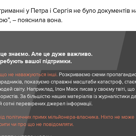
риманні у Петра і Сергія не було документів н
ою”, – пояснила вона.
и це знаємо. Але це дуже важливо.
отребують вашої підтримки.
 що не наважуються інші.
Розкриваємо схеми пропагандист
зрадників, показуємо справжні масштаби катастроф, ста
дей світу. Наприклад, Ілон Маск писав у своєму твіті, що
ористів. За більшістю наших матеріалів із журналістики да
й сотні перевірених джерел інформації.
ід політичних примх мільйонера-власника. Ніхто не може
рити чи про що не повідомляти.