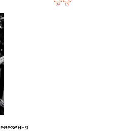
UA
EN
еревезення