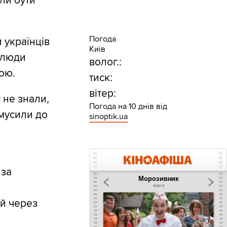
ли бути
Погода
 українців
Київ
і люди
волог.:
ою.
тиск:
вітер:
 не знали,
Погода на 10 днів від
змусили до
sinoptik.ua
 за
й через