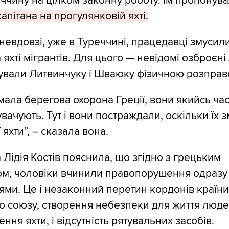
еччину на цілком законну роботу. Їм пропонува
апітана на прогулянковій яхті.
 невдовзі, уже в Туреччині, працедавці змусили
 яхті мігрантів. Для цього — невідомі озброєн
ували Литвинчуку і Шваюку фізичною розправ
мала берегова охорона Греції, вони якийсь час
увачують. Тут і вони постраждали, оскільки їх 
 яхти”, – сказала вона.
Лідія Костів пояснила, що згідно з грецьким
м, чоловіки вчинили правопорушення одразу
тями. Це і незаконний перетин кордонів країни
 союзу, створення небезпеки для життя люде
ня яхти, і відсутність рятувальних засобів.