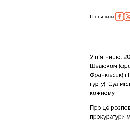
Поширити
:
У п’ятницю, 20
Шваюком (фронт
Франківськ) і
гурту). Суд мі
кожному.
Про це розпо
прокуратури мі