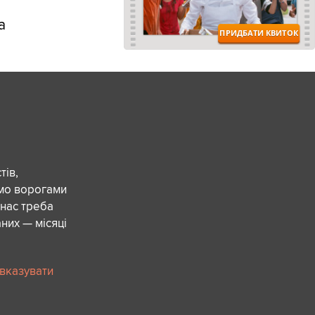
а
ів,
ємо ворогами
 нас треба
них — місяці
 вказувати