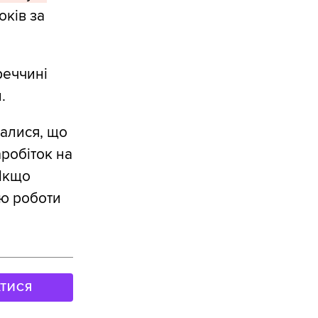
ків за
реччині
.
далися, що
робіток на
 Якщо
ою роботи
АТИСЯ