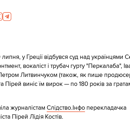
 липня, у Греції відбувся суд над українцями 
мент, вокаліст і трубач гурту "Перкалаба", Ів
 Петром Литвинчуком (також, як пише продюсе
ста Пірей виніс їм вирок — по 180 років за грат
віла журналістам
Слідство.Інфо
перекладачка
ста Пірей Лідія Костів.