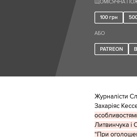
ЩОМІСЯЧНА ПОЖ
100
грн
50
АБО
PATREON
B
Журналісти Сл
Захаріяс Кесс
особливостями
Литвинчука і 
“При оголошен