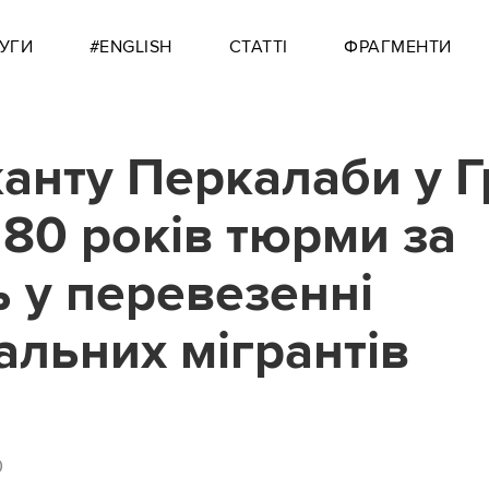
УГИ
#ENGLISH
СТАТТІ
ФРАГМЕНТИ
анту Перкалаби у Г
180 років тюрми за
ь у перевезенні
альних мігрантів
0