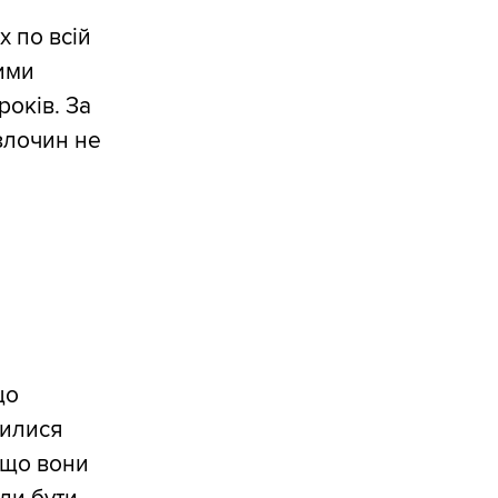
х по всій
жими
років. За
злочин не
що
нилися
 що вони