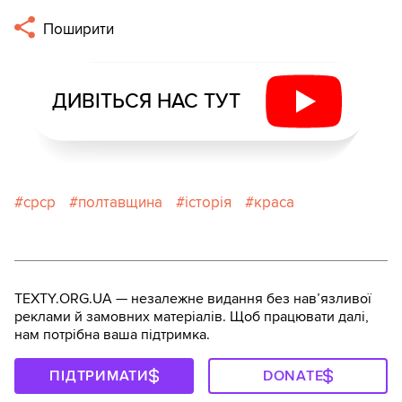
Поширити
ДИВІТЬСЯ НАС ТУТ
срср
полтавщина
історія
краса
TEXTY.ORG.UA — незалежне видання без навʼязливої
реклами й замовних матеріалів. Щоб працювати далі,
нам потрібна ваша підтримка.
ПІДТРИМАТИ
DONATE