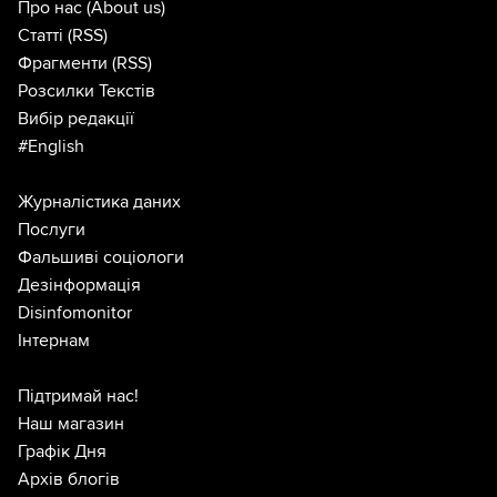
Про нас
(About us)
Статті
(RSS)
Фрагменти
(RSS)
Розсилки Текстів
Вибір редакції
#English
Журналістика даних
Послуги
Фальшиві соціологи
Дезінформація
Disinfomonitor
Інтернам
Підтримай нас!
Наш магазин
Графік Дня
Архів блогів