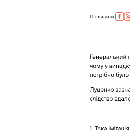
Поширити
:
Генеральний 
чому у випадк
потрібно було
Луценко зазна
слідство вдало
1. Така імітац