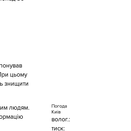
опонував
 При цьому
уть знищити
Погода
цим людям.
Київ
формацію
волог.:
тиск: