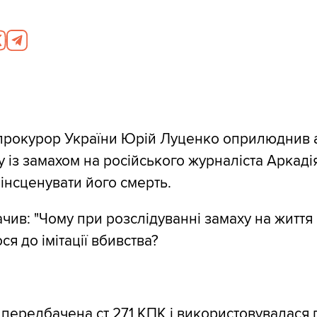
прокурор України Юрій Луценко оприлюднив 
у із замахом на російського журналіста Аркад
 інсценувати його смерть.
чив: "Чому при розслідуванні замаху на життя
ся до імітації вбивства?
ія передбачена ст 271 КПК і використовувалася