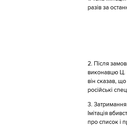
разів за останн
2. Після замо
виконавцю Ц. (
він сказав, що
російські спе
3. Затримання
Імітація вбив
про список і 