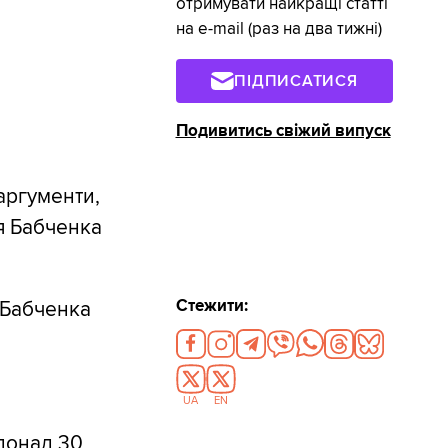
отримувати найкращі статті
на e-mail (раз на два тижні)
ПІДПИСАТИСЯ
Подивитись свіжий випуск
аргументи,
ія Бабченка
Стежити:
 Бабченка
UA
EN
 понад 30