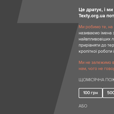
Це дратує, і м
Texty.org.ua п
Ми робимо те, на
називаємо імена 
найвпливовіших лю
прирівняти до тер
кропіткої роботи 
Ми не залежимо в
нам, чого не гово
ЩОМІСЯЧНА ПОЖ
100
грн
50
АБО