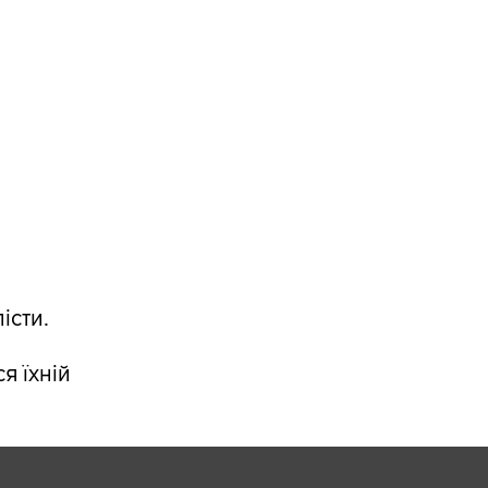
істи.
я їхній