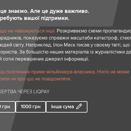
и це знаємо. Але це дуже важливо.
отребують вашої підтримки.
 що не наважуються інші.
Розкриваємо схеми пропагандист
зрадників, показуємо справжні масштаби катастроф, ста
дей світу. Наприклад, Ілон Маск писав у своєму твіті, що
ористів. За більшістю наших матеріалів із журналістики да
й сотні перевірених джерел інформації.
ід політичних примх мільйонера-власника. Ніхто не може
рити чи про що не повідомляти.
ЕРТВА ЧЕРЕЗ LIQPAY
0
грн
1000
грн
Інша сума