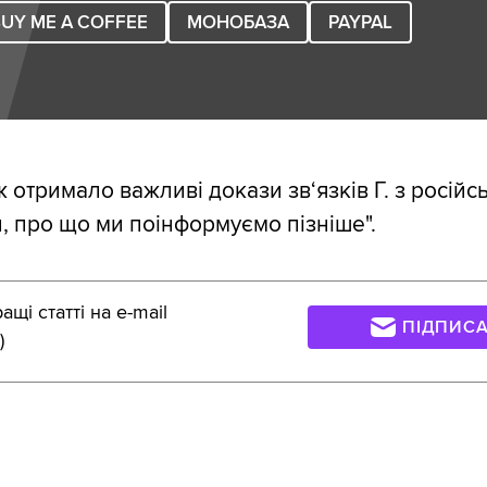
UY ME A COFFEE
МОНОБАЗА
PAYPAL
ж отримало важливі докази зв‘язків Г. з росій
 про що ми поінформуємо пізніше".
щі статті на e-mail
ПІДПИС
)