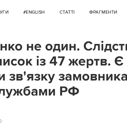
УГИ
#ENGLISH
СТАТТІ
ФРАГМЕНТИ
нко не один. Слідст
исок із 47 жертв. Є
и зв'язку замовника
службами РФ
0