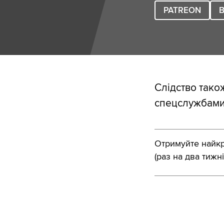
PATREON
B
Слідство тако
спецслужбами,
Отримуйте найкра
(раз на два тижні