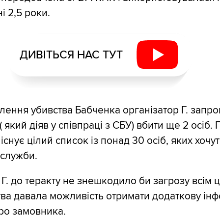
і 2,5 роки.
ДИВІТЬСЯ НАС ТУТ
влення убивства Бабченка організатор Г. запр
 який діяв у співпраці з СБУ) вбити ще 2 осіб.
 існує цілий список із понад 30 осіб, яких хоч
цслужби.
 Г. до теракту не знешкодило би загрозу всім 
ства давала можливість отримати додаткову ін
про замовника.