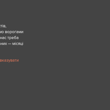
ів,
ємо ворогами
 нас треба
них — місяці
 вказувати