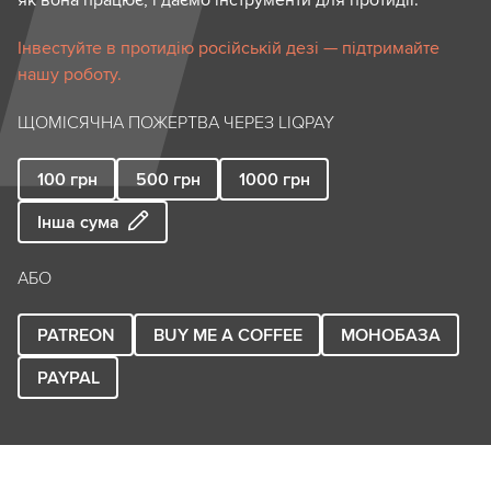
як вона працює, і даємо інструменти для протидії.
Інвестуйте в протидію російській дезі — підтримайте
нашу роботу.
ЩОМІСЯЧНА ПОЖЕРТВА ЧЕРЕЗ LIQPAY
100
грн
500
грн
1000
грн
Інша сума
АБО
PATREON
BUY ME A COFFEE
МОНОБАЗА
PAYPAL