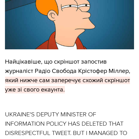
Найцікавіше, що скріншот запостив
журналіст Радіо Свобода Крістофер Міллер,
який нижче сам заперечує схожий скріншот
уже зі свого екаунта.
UKRAINE'S DEPUTY MINISTER OF
INFORMATION POLICY HAS DELETED THAT
DISRESPECTFUL TWEET. BUT I MANAGED TO