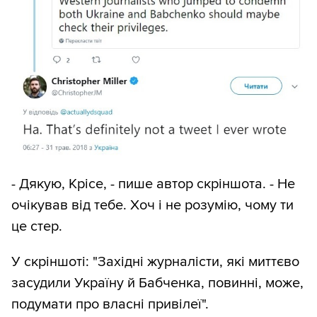
- Дякую, Крісе, - пише автор скріншота. - Не
очікував від тебе. Хоч і не розумію, чому ти
це стер.
У скріншоті: "Західні журналісти, які миттєво
засудили Україну й Бабченка, повинні, може,
подумати про власні привілеї".