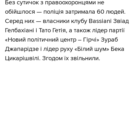
Без сутичок з правоохоронцями не
обійшлося — поліція затримала 60 людей.
Серед них — власники клубу Bassiani Звіад
Гелбахіані і Тато Гетія, а також лідер партії
«Новий політичний центр – Гірчі» Зураб
Джапарідзе і лідер руху «Білий шум» Бека
Цикарішвілі. Згодом їх звільнили.