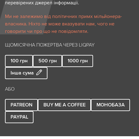
перевірених джерел інформації.
Ми не залежимо від політичних примх мільйонера-
власника. Ніхто не може вказувати нам, чого не
говорити чи про що не повідомляти.
ЩОМІСЯЧНА ПОЖЕРТВА ЧЕРЕЗ LIQPAY
100
грн
500
грн
1000
грн
Інша сума
АБО
PATREON
BUY ME A COFFEE
МОНОБАЗА
PAYPAL