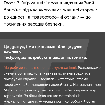
Георгій Квірікашвілі провів надзвичайний
брифінг, під час якого закликав всі сторони
до єдності, а правоохоронні органи — до
посилення заходів безпеки.
Це дратує, і ми це знаємо. Але це дуже
важливо.
Texty.org.ua потребують вашої підтримки.
Ми робимо те, на що не наважуються інші.
Розкриваємо
схеми пропагандистів, називаємо імена зрадників,
показуємо справжні масштаби катастроф, стаємо
ворогами найвпливовіших людей світу. Наприклад, Ілон
Маск писав у своєму твіті, що нас треба прирівняти до
терористів. За більшістю наших матеріалів із
журналістики даних — місяці кропіткої роботи й сотні