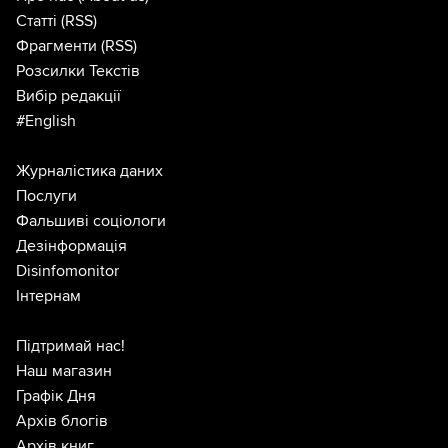
Статті
(RSS)
Фрагменти
(RSS)
Розсилки Текстів
Вибір редакції
#English
Журналістика даних
Послуги
Фальшиві соціологи
Дезінформація
Disinfomonitor
Інтернам
Підтримай нас!
Наш магазин
Графік Дня
Архів блогів
Архів книг