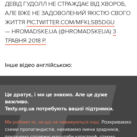
ДЕВІД ГУДОЛЛ НЕ СТРАЖДАЄ ВІД ХВОРОБ,
АЛЕ ВЖЕ НЕ ЗАДОВОЛЕНИЙ ЯКІСТЮ СВОГО
ЖИТТЯ
PIC.TWITTER.COM/MFKLSB5DGU
— HROMADSKE.UA (@HROMADSKEUA)
3
ТРАВНЯ 2018 Р.
Інше відео англійською:
Це дратує, і ми це знаємо. Але це дуже
важливо.
Texty.org.ua потребують вашої підтримки.
Ми робимо те, на що не наважуються інші.
Розкриваємо
схеми пропагандистів, називаємо імена зрадників,
показуємо справжні масштаби катастроф, стаємо