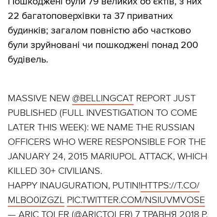
Пошкоджені були 79 великих об’єктів, з них
22 багатоповерхівки та 37 приватних
будинків; загалом повністю або частково
були зруйновані чи пошкоджені понад 200
будівель.
MASSIVE NEW
@BELLINGCAT
REPORT JUST
PUBLISHED (FULL INVESTIGATION TO COME
LATER THIS WEEK): WE NAME THE RUSSIAN
OFFICERS WHO WERE RESPONSIBLE FOR THE
JANUARY 24, 2015 MARIUPOL ATTACK, WHICH
KILLED 30+ CIVILIANS.
HAPPY INAUGURATION, PUTIN!
HTTPS:/
/
T.CO/
MLBO0IZGZL
PIC.TWITTER.COM/NSIUVMVOSE
— ARIC TOLER (@ARICTOLER)
7 ТРАВНЯ 2018 Р.