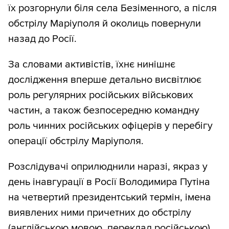
їх розгорнули біля села Безіменного, а після
обстрілу Маріуполя й околиць повернули
назад до Росії.
За словами активістів, їхнє нинішнє
дослідження вперше детально висвітлює
роль регулярних російських військових
частин, а також безпосередню командну
роль чинних російських офіцерів у перебігу
операції обстрілу Маріуполя.
Розслідувачі оприлюднили наразі, якраз у
день інавгурації в Росії Володимира Путіна
на четвертий президентський термін, імена
виявлених ними причетних до обстрілу
(англійською мовою, переклад російською).