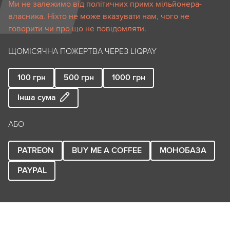
Ми не залежимо від політичних примх мільйонера-
власника. Ніхто не може вказувати нам, чого не
говорити чи про що не повідомляти.
ЩОМІСЯЧНА ПОЖЕРТВА ЧЕРЕЗ LIQPAY
100
грн
500
грн
1000
грн
Інша сума
АБО
PATREON
BUY ME A COFFEE
МОНОБАЗА
PAYPAL