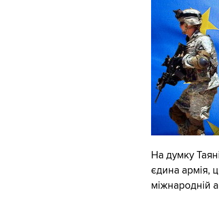
На думку Таян
єдина армія, 
міжнародній а