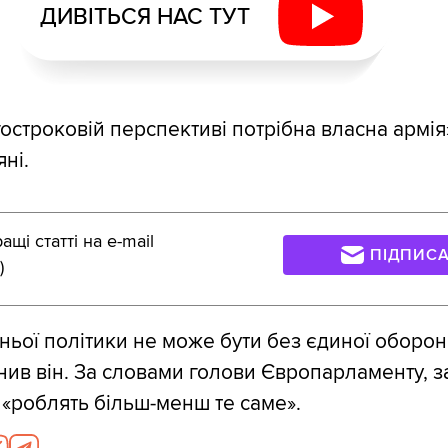
ДИВІТЬСЯ НАС ТУТ
гостроковій перспективі потрібна власна армія
ні.
щі статті на e-mail
ПІДПИС
)
ньої політики не може бути без єдиної оборон
снив він. За словами голови Європарламенту, з
і «роблять більш-менш те саме».