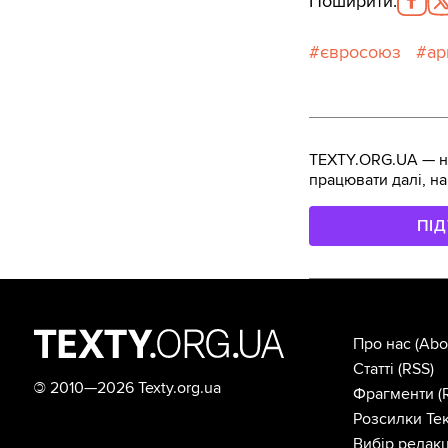
Поширити
:
євросоюз
ар
TEXTY.ORG.UA — не
працювати далі, на
ПІ
Про нас
(Abo
Статті
(RSS)
©
2010—2026 Texty.org.ua
Фрагменти
(
Розсилки Тек
Вибір редакц