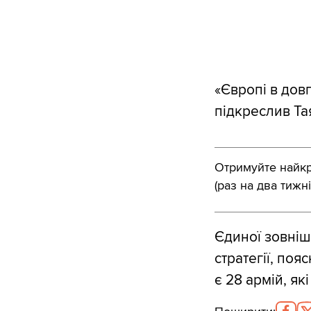
«Європі в дов
підкреслив Тая
Отримуйте найкра
(раз на два тижні
Єдиної зовніш
стратегії, поя
є 28 армій, як