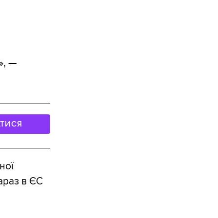
», —
АТИСЯ
ної
араз в ЄС