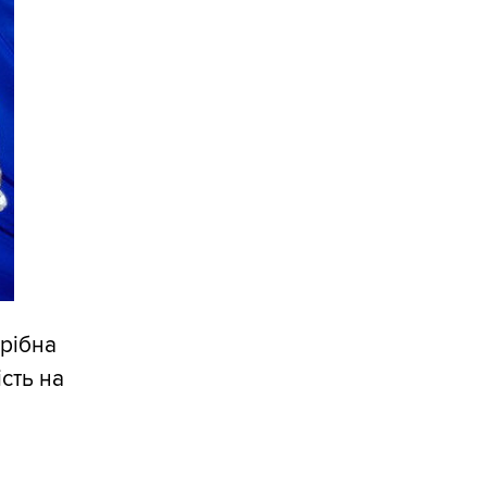
трібна
сть на