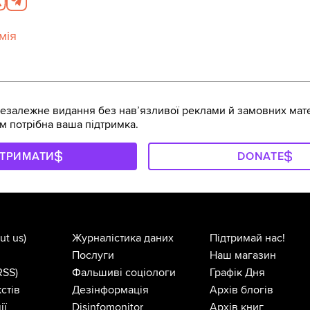
мія
залежне видання без навʼязливої реклами й замовних мате
м потрібна ваша підтримка.
ДТРИМАТИ
DONATE
ut us)
Журналістика даних
Підтримай нас!
Послуги
Наш магазин
RSS)
Фальшиві соціологи
Графік Дня
стів
Дезінформація
Архів блогів
ії
Disinfomonitor
Архів книг