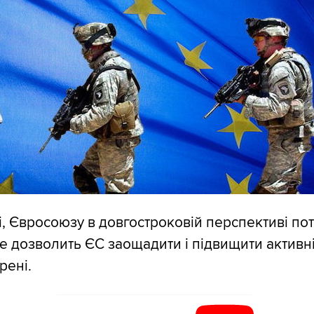
і, Євросоюзу в довгостроковій перспективі по
це дозволить ЄС заощадити і підвищити активні
рені.