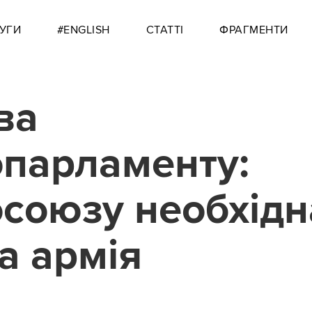
УГИ
#ENGLISH
СТАТТІ
ФРАГМЕНТИ
ва
парламенту:
союзу необхідн
а армія