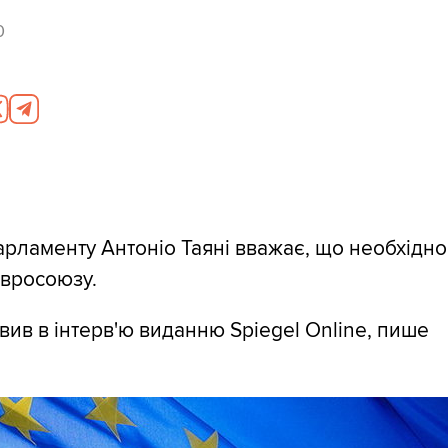
0
рламенту Антоніо Таяні вважає, що необхідно
Євросоюзу.
явив в інтерв'ю виданню Spiegel Online, пише