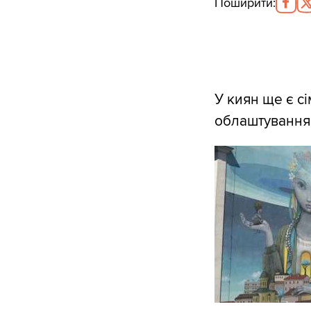
Поширити
:
У киян ще є с
облаштування 