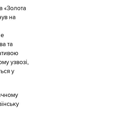
а «Золота
нув на
не
ва та
іативою
ому узвозі,
ься у
ичному
аїнську