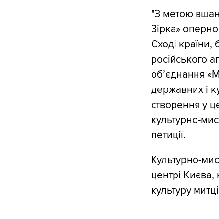
"З метою вшан
Зірка» оперно
Сході країни,
російського а
об’єднання «М
державних і ку
створення у це
культурно-мист
петиції.
Культурно-мис
центрі Києва,
культуру митці