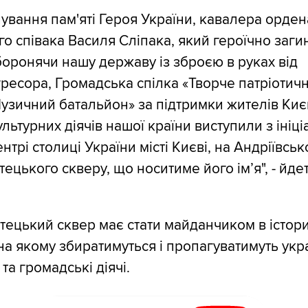
ування пам'яті Героя України, кавалера орден
го співака Василя Сліпака, який героїчно заги
 боронячи нашу державу із зброєю в руках від
гресора, Громадська спілка «Творче патріотич
узичний батальйон» за підтримки жителів Киє
льтурних діячів нашої країни виступили з ініц
нтрі столиці України місті Києві, на Андріївськ
ецького скверу, що носитиме його ім’я", - йдет
тецький сквер має стати майданчиком в істор
 на якому збиратимуться і пропагуватимуть укр
 та громадські діячі.