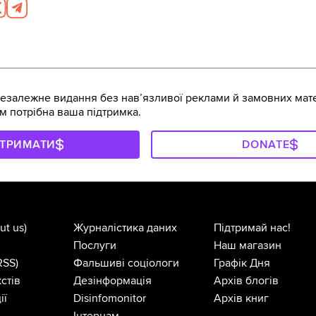
залежне видання без навʼязливої реклами й замовних мате
м потрібна ваша підтримка.
ДТРИМАТИ
DONATE
ut us)
Журналістика даних
Підтримай нас!
Послуги
Наш магазин
RSS)
Фальшиві соціологи
Графік Дня
стів
Дезінформація
Архів блогів
ії
Disinfomonitor
Архів книг
Інтернам