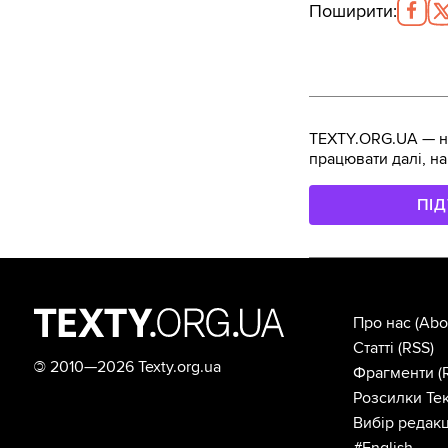
Поширити
:
TEXTY.ORG.UA — не
працювати далі, на
ПІ
Про нас
(Abo
Статті
(RSS)
©
2010—2026 Texty.org.ua
Фрагменти
(
Розсилки Тек
Вибір редакц
#English