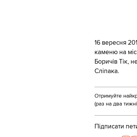
16 вересня 20
каменю на місц
Боричів Тік, 
Сліпака.
Отримуйте найкра
(раз на два тижні
Підписати пе