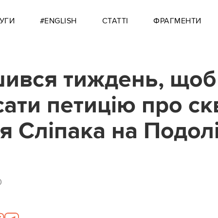
УГИ
#ENGLISH
СТАТТІ
ФРАГМЕНТИ
ився тиждень, щоб
сати петицію про ск
я Сліпака на Подол
0