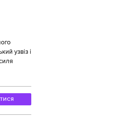
ного
кий узвіз і
асиля
АТИСЯ