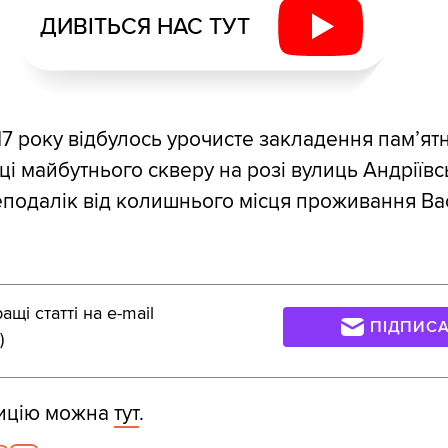
ДИВІТЬСЯ НАС ТУТ
17 року відбулось урочисте закладення пам’ят
і майбутнього скверу на розі вулиць Андріївсь
неподалік від колишнього місця проживання В
щі статті на e-mail
ПІДПИС
)
тицію можна
тут
.