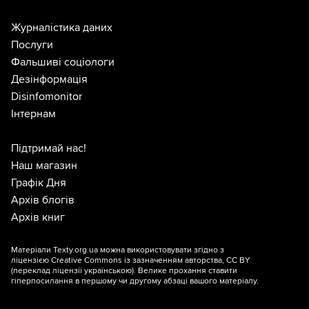
Журналістика даних
Послуги
Фальшиві соціологи
Дезінформація
Disinfomonitor
Інтернам
Підтримай нас!
Наш магазин
Графік Дня
Архів блогів
Архів книг
Матеріали Texty.org.ua можна використовувати згідно з
ліцензією
Creative Commons із зазначенням авторства, CC BY
(переклад ліцензії
українською
). Велике прохання ставити
гіперпосилання в першому чи другому абзаці вашого матеріалу.