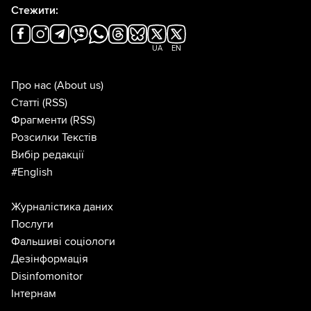
Стежити:
UA
EN
Про нас
(About us)
Статті
(RSS)
Фрагменти
(RSS)
Розсилки Текстів
Вибір редакції
#English
Журналістика даних
Послуги
Фальшиві соціологи
Дезінформація
Disinfomonitor
Інтернам