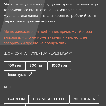
Маск писав у своєму твіті, що нас треба прирівняти до
терористів. За більшістю наших матеріалів із
журналістики даних — місяці кропіткої роботи й сотні
перевірених джерел інформації.
Ми не залежимо від політичних примх мільйонера-
власника. Ніхто не може вказувати нам, чого не
говорити чи про що не повідомляти.
ЩОМІСЯЧНА ПОЖЕРТВА ЧЕРЕЗ LIQPAY
100
грн
500
грн
1000
грн
Інша сума
АБО
PATREON
BUY ME A COFFEE
МОНОБАЗА