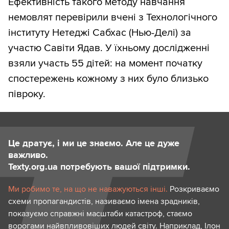
Ефективність такого методу навчання
немовлят перевірили вчені з Технологічного
інституту Нетеджі Сабхас (Нью-Делі) за
участю Савіти Ядав. У їхньому дослідженні
взяли участь 55 дітей: на момент початку
спостережень кожному з них було близько
півроку.
Це дратує, і ми це знаємо. Але це дуже
важливо.
Texty.org.ua потребують вашої підтримки.
Ми робимо те, на що не наважуються інші.
Розкриваємо
схеми пропагандистів, називаємо імена зрадників,
показуємо справжні масштаби катастроф, стаємо
ворогами найвпливовіших людей світу. Наприклад, Ілон