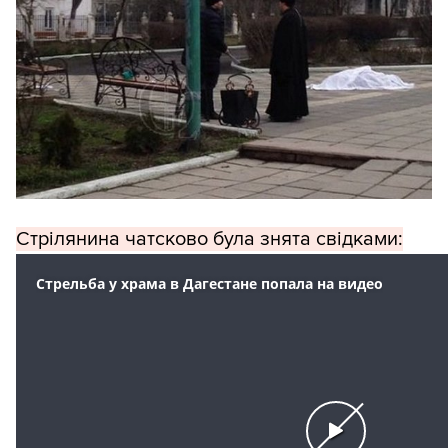
Стрілянина чатсково була знята свідками: