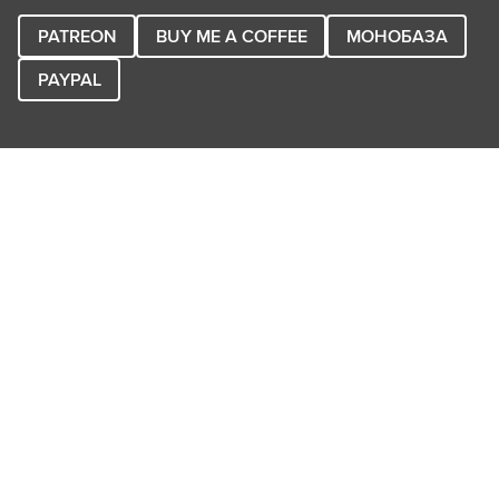
PATREON
BUY ME A COFFEE
МОНОБАЗА
PAYPAL