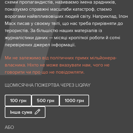
схеми пропагандистів, називаємо імена зрадників,
показуємо справжні масштаби катастроф, стаємо
ворогами найвпливовіших людей світу. Наприклад, Ілон
Маск писав у своєму твіті, що нас треба прирівняти до
терористів. За більшістю наших матеріалів із
журналістики даних — місяці кропіткої роботи й сотні
перевірених джерел інформації.
Ми не залежимо від політичних примх мільйонера-
власника. Ніхто не може вказувати нам, чого не
говорити чи про що не повідомляти.
ЩОМІСЯЧНА ПОЖЕРТВА ЧЕРЕЗ LIQPAY
100
грн
500
грн
1000
грн
Інша сума
АБО