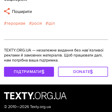
Поширити
тероризм
росія
іділ
TEXTY.ORG.UA — незалежне видання без навʼязливої
реклами й замовних матеріалів. Щоб працювати далі,
нам потрібна ваша підтримка.
ПІДТРИМАТИ
DONATE
©
2010—2026 Texty.org.ua