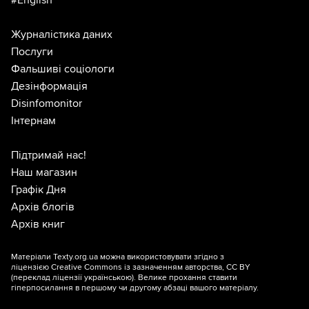
#English
Журналістика даних
Послуги
Фальшиві соціологи
Дезінформація
Disinfomonitor
Інтернам
Підтримай нас!
Наш магазин
Графік Дня
Архів блогів
Архів книг
Матеріали Texty.org.ua можна використовувати згідно з
ліцензією
Creative Commons із зазначенням авторства, CC BY
(переклад ліцензії
українською
). Велике прохання ставити
гіперпосилання в першому чи другому абзаці вашого матеріалу.