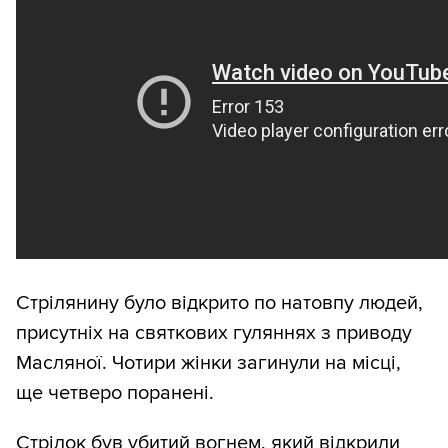
Cтрілянину було відкрито по натовпу людей,
присутніх на святкових гуляннях з приводу
Масляної. Чотири жінки загинули на місці,
ще четверо поранені.
Стрілок був убитий вогнем, який відкрили