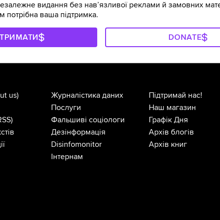
залежне видання без навʼязливої реклами й замовних мате
м потрібна ваша підтримка.
ДТРИМАТИ
DONATE
ut us)
Журналістика даних
Підтримай нас!
Послуги
Наш магазин
RSS)
Фальшиві соціологи
Графік Дня
стів
Дезінформація
Архів блогів
ії
Disinfomonitor
Архів книг
Інтернам