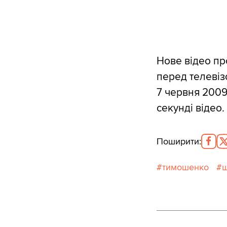
Нове відео про
перед телевіз
7 червня 2009 
секунді відео.
Поширити
:
тимошенко
щ