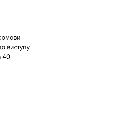
промови
до виступу
а 40