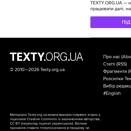
TEXTY.ORG.UA — не
працювати далі, на
ПІ
Про нас
(Abo
Статті
(RSS)
©
2010—2026 Texty.org.ua
Фрагменти
(
Розсилки Тек
Вибір редакц
#English
Матеріали Texty.org.ua можна використовувати згідно з
ліцензією
Creative Commons із зазначенням авторства,
CC BY
(переклад ліцензії
українською
). Велике
прохання ставити гіперпосилання в першому чи