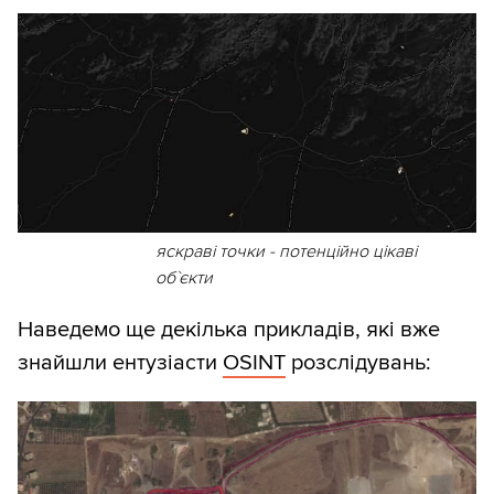
яскраві точки - потенційно цікаві
об`єкти
Наведемо ще декілька прикладів, які вже
знайшли ентузіасти
OSINT
розслідувань: