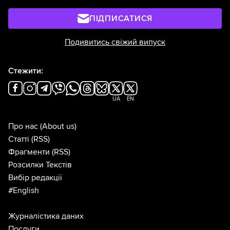
ПІДПИСАТИСЯ
Подивитись свіжий випуск
Стежити:
UA
EN
Про нас
(About us)
Статті
(RSS)
Фрагменти
(RSS)
Розсилки Текстів
Вибір редакції
#English
Журналістика даних
Послуги