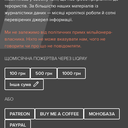
терористів. За більшістю наших матеріалів із
журналістики даних — місяці кропіткої роботи й сотні
перевірених джерел інформації.
Ми не залежимо від політичних примх мільйонера-
власника. Ніхто не може вказувати нам, чого не
говорити чи про що не повідомляти.
ЩОМІСЯЧНА ПОЖЕРТВА ЧЕРЕЗ LIQPAY
100
грн
500
грн
1000
грн
Інша сума
АБО
PATREON
BUY ME A COFFEE
МОНОБАЗА
PAYPAL