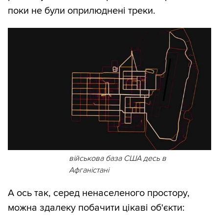
поки не були оприлюднені треки.
військова база США десь в
Афганістані
А ось так, серед ненаселеного простору,
можна здалеку побачити цікаві об'єкти: