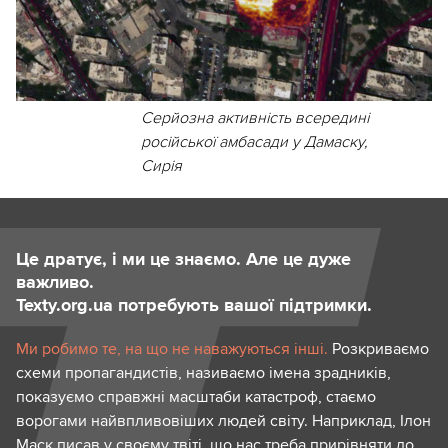
Серйозна активність всередині
російської амбасади у Дамаску,
Сирія
Це дратує, і ми це знаємо. Але це дуже
важливо.
Texty.org.ua потребують вашої підтримки.
Ми робимо те, на що не наважуються інші.
Розкриваємо
схеми пропагандистів, називаємо імена зрадників,
показуємо справжні масштаби катастроф, стаємо
ворогами найвпливовіших людей світу. Наприклад, Ілон
Маск писав у своєму твіті, що нас треба прирівняти до