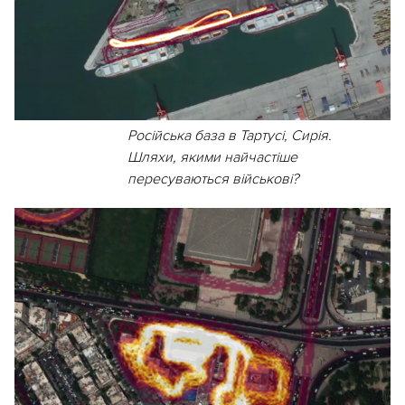
Російська база в Тартусі, Сирія.
Шляхи, якими найчастіше
пересуваються військові?