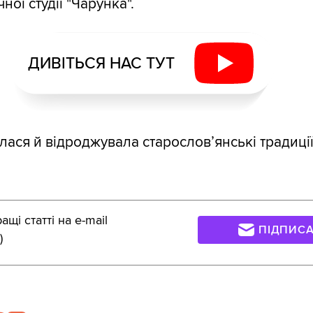
ої студії "Чарунка".
ДИВІТЬСЯ НАС ТУТ
лася й відроджувала старослов’янські традиції
щі статті на e-mail
ПІДПИС
)