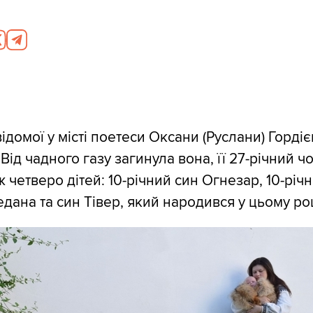
відомої у місті поетеси Оксани (Руслани) Гордіє
 Від чадного газу загинула вона, її 27-річний ч
ж четверо дітей: 10-річний син Огнезар, 10-річ
Ведана та син Тівер, який народився у цьому роц