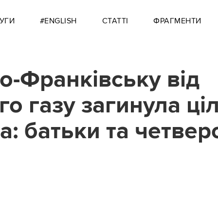
УГИ
#ENGLISH
СТАТТІ
ФРАГМЕНТИ
но-Франківську від
го газу загинула ці
а: батьки та четвер