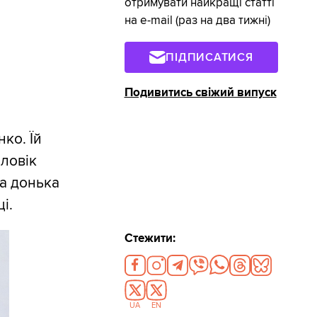
отримувати найкращі статті
на e-mail (раз на два тижні)
ПІДПИСАТИСЯ
Подивитись свіжий випуск
нко. Їй
оловік
на донька
і.
Стежити:
UA
EN