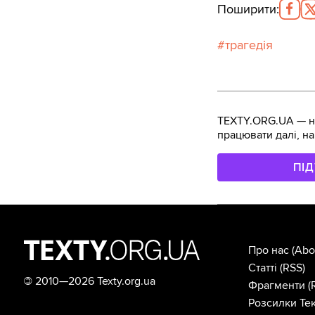
Поширити
:
трагедія
TEXTY.ORG.UA — не
працювати далі, на
ПІ
Про нас
(Abo
Статті
(RSS)
©
2010—2026 Texty.org.ua
Фрагменти
(
Розсилки Тек