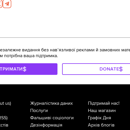
залежне видання без навʼязливої реклами й замовних мате
м потрібна ваша підтримка.
ДТРИМАТИ
DONATE
ut us)
Журналістика даних
Підтримай нас!
Послуги
Наш магазин
RSS)
Фальшиві соціологи
Графік Дня
стів
Дезінформація
Архів блогів