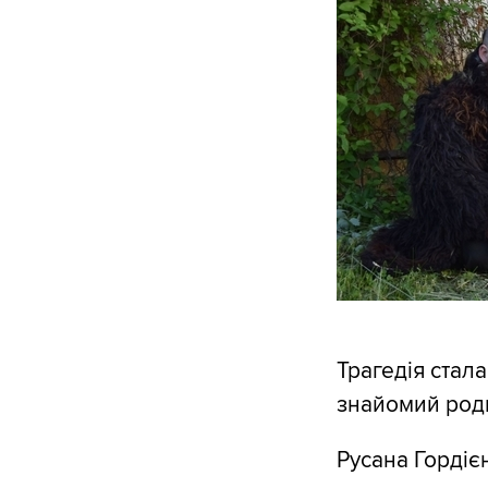
Трагедія стала
знайомий роди
Русана Гордієн