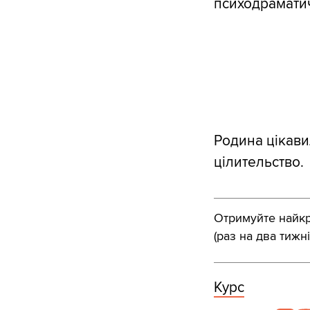
психодраматичн
Родина цікави
цілительство.
Отримуйте найкра
(раз на два тижні
Курс