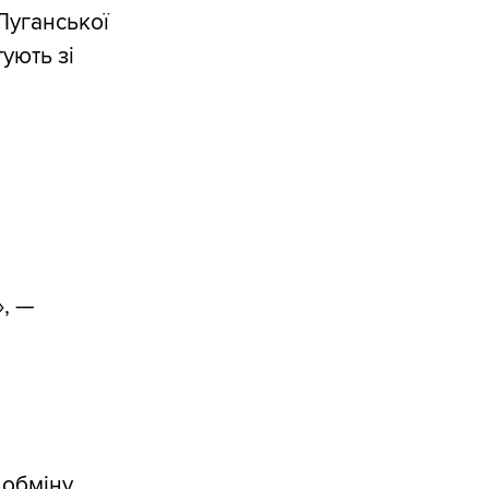
Луганської
ують зі
, —
 обміну