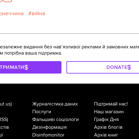
онеччина
війна
залежне видання без навʼязливої реклами й замовних мате
м потрібна ваша підтримка.
ДТРИМАТИ
DONATE
ut us)
Журналістика даних
Підтримай нас!
Послуги
Наш магазин
RSS)
Фальшиві соціологи
Графік Дня
стів
Дезінформація
Архів блогів
ії
Disinfomonitor
Архів книг