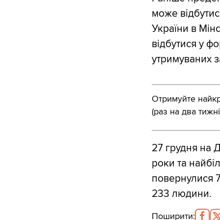
може відбутис
України в Мін
відбутися у фо
утримуваних з
Отримуйте найкра
(раз на два тижні
27 грудня на 
роки та найбі
повернулися 7
233 людини.
Поширити
: