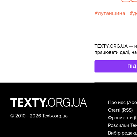
луганщина
д
TEXTY.ORG.UA — не
працювати далі, на
ПІ
Про нас
(Abo
Статті
(RSS)
©
2010—2026 Texty.org.ua
Фрагменти
(
Розсилки Тек
Вибір редакц