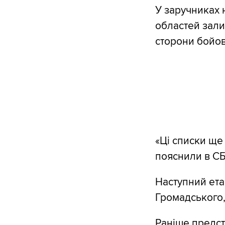
У заручниках 
областей зали
сторони бойов
«Ці списки ще
пояснили в СБ
Наступний ета
Громадського,
Раніше предст