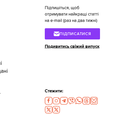
Підпишіться, щоб
отримувати найкращі статті
на e-mail (раз на два тижні)
ПІДПИСАТИСЯ
Подивитись свіжий випуск
і
дані
Стежити:
.