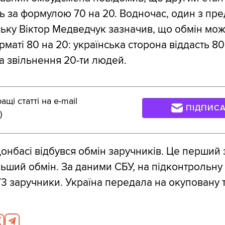
ь за формулою 70 на 20. Водночас, один з пре
ську Віктор Медведчук зазначив, що обмін мо
рматі 80 на 20: українська сторона віддасть 80
а звільнення 20-ти людей.
щі статті на e-mail
ПІДПИС
)
Донбасі відбувся обмін заручників. Це перший 
льший обмін. За даними СБУ, на підконтрольну
3 заручники. Україна передала на окуповану 