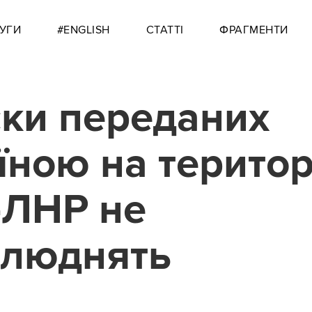
УГИ
#ENGLISH
СТАТТІ
ФРАГМЕНТИ
ки переданих
їною на терито
-ЛНР не
илюднять