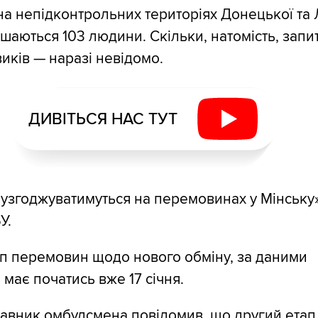
на непідконтрольних територіях Донецької та 
шаються 103 людини. Скільки, натомість, запит
иків — наразі невідомо.
ДИВІТЬСЯ НАС ТУТ
 узгоджуватимуться на перемовинах у Мінську»
У.
п перемовин щодо нового обміну, за даними
 має початись вже 17 січня.
авник омбудсмена повідомив, що другий етап