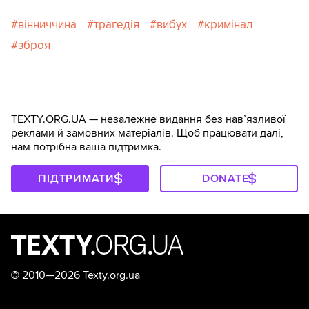
вінниччина
трагедія
вибух
кримінал
зброя
TEXTY.ORG.UA — незалежне видання без навʼязливої
реклами й замовних матеріалів. Щоб працювати далі,
нам потрібна ваша підтримка.
ПІДТРИМАТИ
DONATE
©
2010—2026 Texty.org.ua