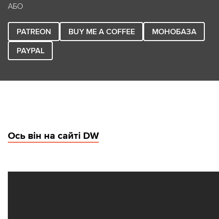
АБО
PATREON
BUY ME A COFFEE
МОНОБАЗА
PAYPAL
Ось він на сайті DW