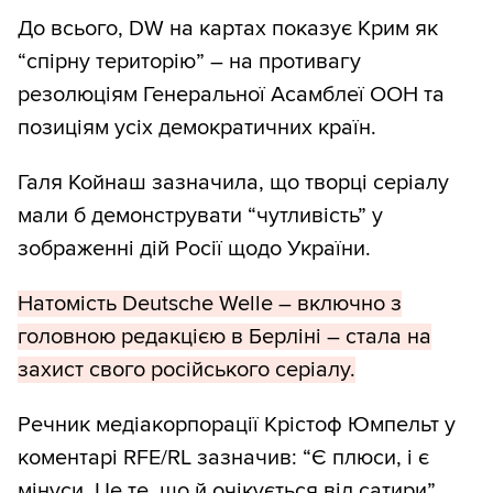
До всього, DW на картах показує Крим як
“спірну територію” – на противагу
резолюціям Генеральної Асамблеї ООН та
позиціям усіх демократичних країн.
Галя Койнаш зазначила, що творці серіалу
мали б демонструвати “чутливість” у
зображенні дій Росії щодо України.
Натомість Deutsche Welle – включно з
головною редакцією в Берліні – стала на
захист свого російського серіалу.
Речник медіакорпорації Крістоф Юмпельт у
коментарі RFE/RL зазначив: “Є плюси, і є
мінуси. Це те, що й очікується від сатири”.