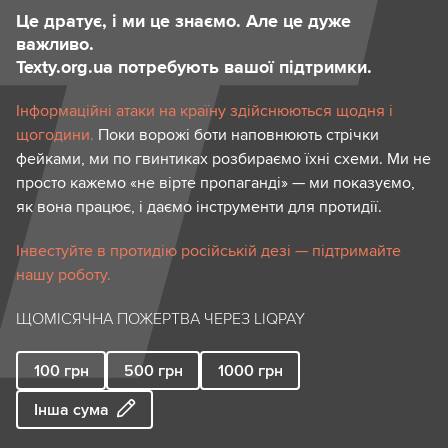
Це дратує, і ми це знаємо. Але це дуже
важливо.
Texty.org.ua потребують вашої підтримки.
Інформаційні атаки на країну здійснюються щодня і
щогодини.
Поки ворожі боти наповнюють стрічки
фейками, ми по гвинтиках розбираємо їхні схеми. Ми не
просто кажемо «не вірте пропаганді» — ми показуємо,
як вона працює, і даємо інструменти для протидії.
Інвестуйте в протидію російській дезі — підтримайте
нашу роботу.
ЩОМІСЯЧНА ПОЖЕРТВА ЧЕРЕЗ LIQPAY
100
грн
500
грн
1000
грн
Інша сума