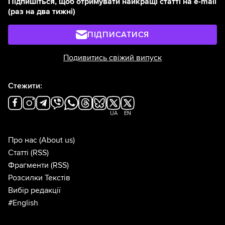
Підпишіться, щоб отримувати найкращі статті на e-mail
(раз на два тижні)
ПІДПИСАТИСЯ
Подивитись свіжий випуск
Стежити:
UA
EN
Про нас
(About us)
Статті
(RSS)
Фрагменти
(RSS)
Розсилки Текстів
Вибір редакції
#English