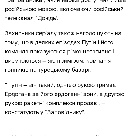
“Заповідника”, який наразі доступний лише
російською мовою, включаючи російський
телеканал “Дождь”.
Захисники серіалу також наголошують на
тому, що в деяких епізодах Путін і його
команда показуються різко негативно і
висміюються – як, приміром, компанія
гопників на турецькому базарі.
“Путін – він такий, однією рукою тримає
Ердогана за його ердоганні зони, а другою
рукою ракетні комплекси продає“, –
констатують у “Заповіднику”.