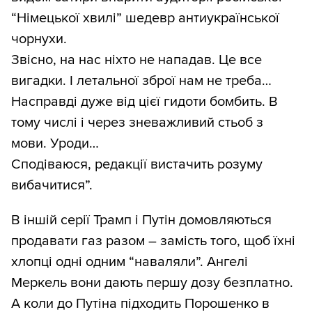
“Німецької хвилі” шедевр антиукраїнської
чорнухи.
Звісно, на нас ніхто не нападав. Це все
вигадки. І летальної зброї нам не треба…
Насправді дуже від цієї гидоти бомбить. В
тому числі і через зневажливий стьоб з
мови. Уроди…
Сподіваюся, редакції вистачить розуму
вибачитися”.
В іншій серії Трамп і Путін домовляються
продавати газ разом – замість того, щоб їхні
хлопці одні одним “наваляли”. Ангелі
Меркель вони дають першу дозу безплатно.
А коли до Путіна підходить Порошенко в