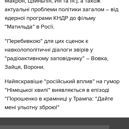
Макрон, Цзиньпін, Ин та ін.), а також
актуальні проблеми політики загалом – від
ядерної програми КНДР до фільму
“Матильда” в Росії.
“Перебивкою” для цих сценок є
навколополітичні діалоги звірів у
“радіоактивному заповіднику” – Вовка,
Зайця, Ворони.
Найяскравіше “російський вплив” на гумор
“Німецької хвилі” виявляється в епізоді
“Порошенко в крамниці у Трампа: “Дайте
мені ульотну зброю!”