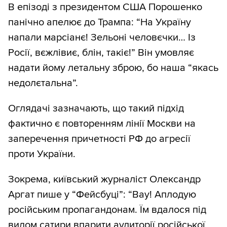
В епізоді з президентом США Порошенко
панічно апелює до Трампа: “На Україну
напали марсіанє! Зельоні человєчки… Із
Росії, вєжлівиє, блін, такіє!” Він умовляє
надати йому летальну зброю, бо наша “якась
недолєтальна”.
Оглядачі зазначають, що такий підхід
фактично є повторенням лінії Москви на
заперечення причетності РФ до агресії
проти України.
Зокрема, київський журналіст Олександр
Аргат пише у “Фейсбуці”: “Вау! Аплодую
російським пропагандонам. Їм вдалося під
видом сатири впарити аудиторії російської