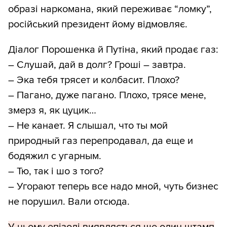
образі наркомана, який переживає “ломку”,
російський президент йому відмовляє.
Діалог Порошенка й Путіна, який продає газ:
– Слушай, дай в долг? Гроші – завтра.
– Эка тебя трясет и колбасит. Плохо?
– Пагано, дуже пагано. Плохо, трясе мене,
змерз я, як цуцик…
– Не канает. Я слышал, что ты мой
природный газ перепродавал, да еще и
бодяжил с угарным.
– Тю, так і шо з того?
– Угорают теперь все надо мной, чуть бизнес
не порушил. Вали отсюда.