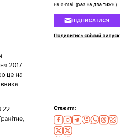
на e-mail (раз на два тижні)
ПІДПИСАТИСЯ
Подивитись свіжий випуск
м
ня 2017
ро це на
авника
Стежити:
З 22
Гранітне,