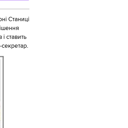
ні Станиці
рішення
 і ставить
с-секретар.