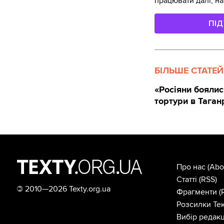
працювати далі, на
ПІ
БІЛЬШЕ СТАТЕЙ
«Росіяни боялис
тортури в Таган
Про нас
(Abo
Статті
(RSS)
©
2010—2026 Texty.org.ua
Фрагменти
(
Розсилки Тек
Вибір редакц