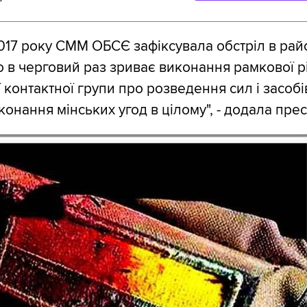
017 року СММ ОБСЄ зафіксувала обстріл в райо
о в черговий раз зриває виконання рамкової 
контактної групи про розведення сил і засобів
конання мінських угод в цілому", - додала пре