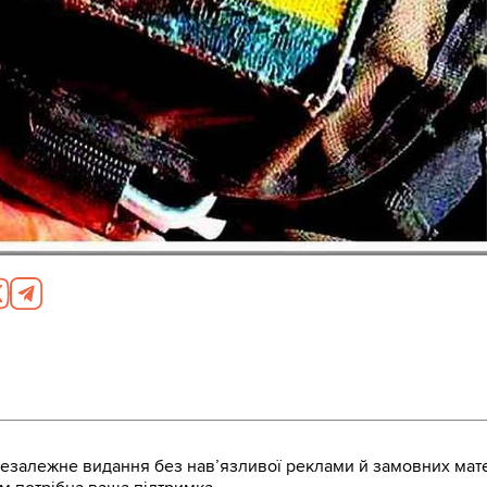
залежне видання без навʼязливої реклами й замовних мате