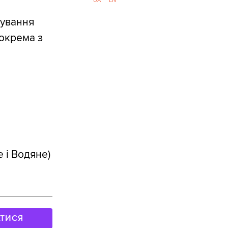
UA
EN
мування
зокрема з
 і Водяне)
АТИСЯ