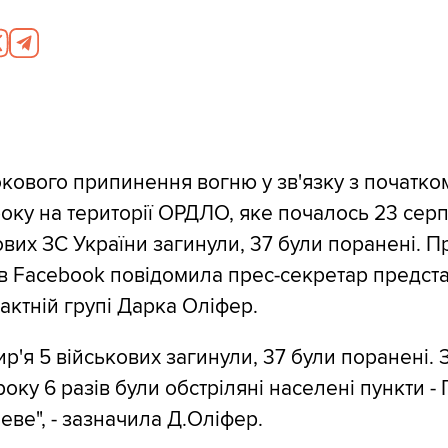
окового припинення вогню у зв'язку з початко
оку на території ОРДЛО, яке почалось 23 серп
ових ЗС України загинули, 37 були поранені. П
і в Facеbook повідомила прес-секретар предст
актній групі Дарка Оліфер.
р'я 5 військових загинули, 37 були поранені. 
оку 6 разів були обстріляні населені пункти - 
еве", - зазначила Д.Оліфер.