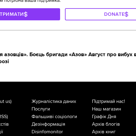
м потрібна ваша підтримка.
ДТРИМАТИ
DONATE
я азовців». Боєць бригади «Азов» Август про вибух в
розі
ut us)
Журналістика даних
Підтримай нас!
Послуги
Наш магазин
RSS)
Фальшиві соціологи
Графік Дня
стів
Дезінформація
Архів блогів
ії
Disinfomonitor
Архів книг