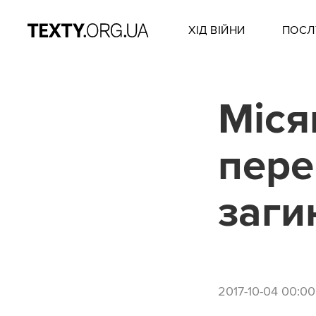
ХІД ВІЙНИ
ПОСЛ
Міся
пере
заги
2017-10-04 00:00