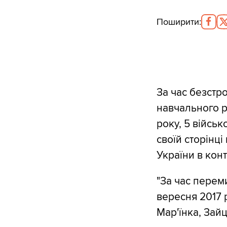
Поширити
:
За час безстр
навчального р
року, 5 військ
своїй сторінц
України в конт
"За час переми
вересня 2017 р
Мар'їнка, Зайц