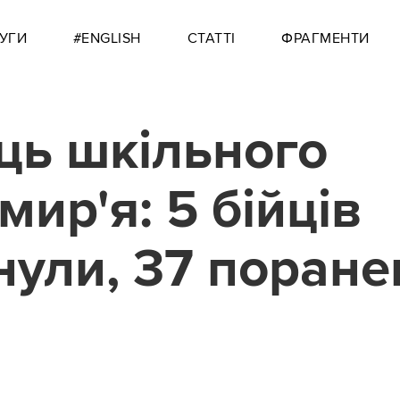
УГИ
#ENGLISH
СТАТТІ
ФРАГМЕНТИ
ць шкільного
мир'я: 5 бійців
нули, 37 поране