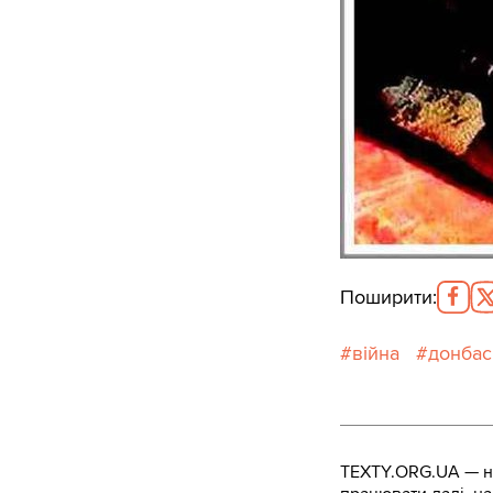
Поширити
:
війна
донбас
TEXTY.ORG.UA — не