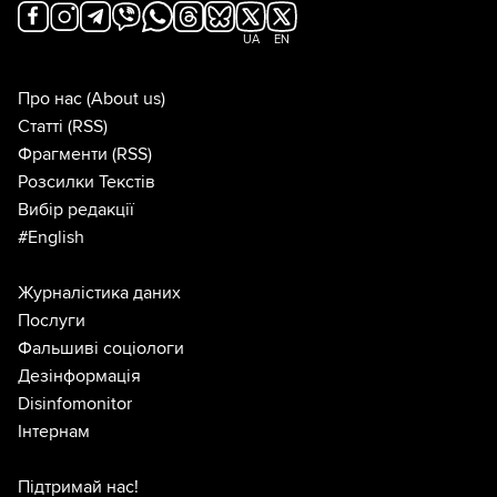
UA
EN
Про нас
(About us)
Статті
(RSS)
Фрагменти
(RSS)
Розсилки Текстів
Вибір редакції
#English
Журналістика даних
Послуги
Фальшиві соціологи
Дезінформація
Disinfomonitor
Інтернам
Підтримай нас!