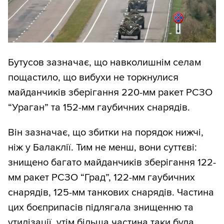
Бутусов зазначає, що навколишнім селам
пощастило, що вибухи не торкнулися
майданчиків зберігання 220-мм ракет РСЗО
“Ураган” та 152-мм гаубичних снарядів.
Він зазначає, що збитки на порядок нижчі,
ніж у Балаклії. Тим не менш, вони суттєві:
знищено багато майданчиків зберігання 122-
мм ракет РСЗО “Град”, 122-мм гаубичних
снарядів, 125-мм танкових снарядів. Частина
цих боєприпасів підлягала знищенню та
утилізації, утім більша частина таки була