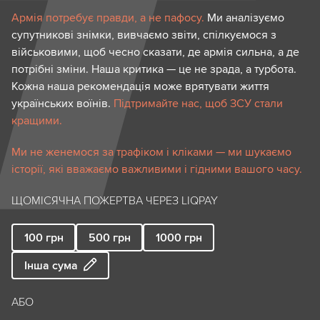
Армія потребує правди, а не пафосу.
Ми аналізуємо
супутникові знімки, вивчаємо звіти, спілкуємося з
військовими, щоб чесно сказати, де армія сильна, а де
потрібні зміни. Наша критика — це не зрада, а турбота.
Кожна наша рекомендація може врятувати життя
українських воїнів.
Підтримайте нас, щоб ЗСУ стали
кращими.
Ми не женемося за трафіком і кліками — ми шукаємо
історії, які вважаємо важливими і гідними вашого часу.
ЩОМІСЯЧНА ПОЖЕРТВА ЧЕРЕЗ LIQPAY
100
грн
500
грн
1000
грн
Інша сума
АБО