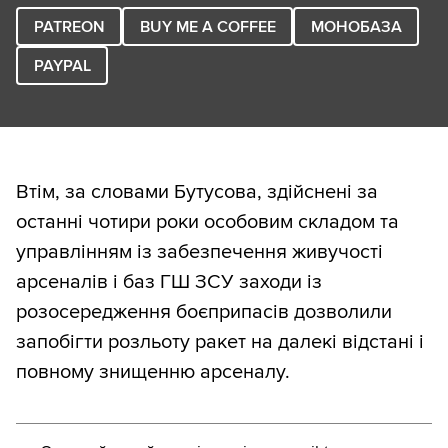
PATREON
BUY ME A COFFEE
МОНОБАЗА
PAYPAL
Втім, за словами Бутусова, здійснені за
останні чотири роки особовим складом та
управлінням із забезпечення живучості
арсеналів і баз ГШ ЗСУ заходи із
розосередження боєприпасів дозволили
запобігти розльоту ракет на далекі відстані і
повному знищенню арсеналу.