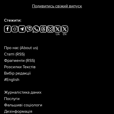
Подивитись свіжий випуск
Стежити:
UA
EN
Про нас
(About us)
Статті
(RSS)
Фрагменти
(RSS)
Розсилки Текстів
Вибір редакції
#English
Журналістика даних
Послуги
Фальшиві соціологи
Дезінформація