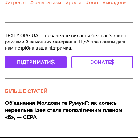
агресія
сепаратизм
росія
оон
молдова
TEXTY.ORG.UA — незалежне видання без навʼязливої
реклами й замовних матеріалів. Щоб працювати далі,
нам потрібна ваша підтримка.
ПІДТРИМАТИ
DONATE
БІЛЬШЕ СТАТЕЙ
Об'єднання Молдови та Румунії: як колись
нереальна ідея стала геополітичним планом
«Б», — CEPA