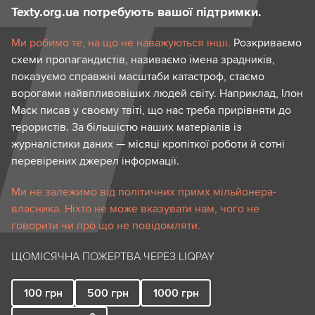
Texty.org.ua потребують вашої підтримки.
Ми робимо те, на що не наважуються інші.
Розкриваємо
схеми пропагандистів, називаємо імена зрадників,
показуємо справжні масштаби катастроф, стаємо
ворогами найвпливовіших людей світу. Наприклад, Ілон
Маск писав у своєму твіті, що нас треба прирівняти до
терористів. За більшістю наших матеріалів із
журналістики даних — місяці кропіткої роботи й сотні
перевірених джерел інформації.
Ми не залежимо від політичних примх мільйонера-
власника. Ніхто не може вказувати нам, чого не
говорити чи про що не повідомляти.
ЩОМІСЯЧНА ПОЖЕРТВА ЧЕРЕЗ LIQPAY
100
грн
500
грн
1000
грн