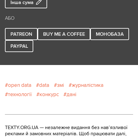
Інша сума
АБО
PATREON
BUY ME A COFFEE
МОНОБАЗА
PAYPAL
open data
data
змі
журналістика
технології
конкурс
дані
TEXTY.ORG.UA — незалежне видання без навʼязливої
реклами й замовних матеріалів. Щоб працювати далі,