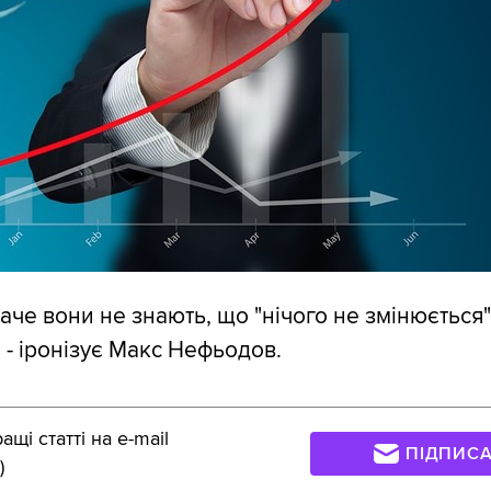
аче вони не знають, що "нічого не змінюється" 
 - іронізує Макс Нефьодов.
щі статті на e-mail
ПІДПИС
)