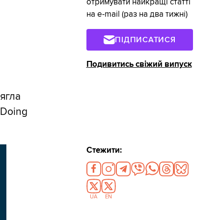
отримувати найкращі статті
на e-mail (раз на два тижні)
ПІДПИСАТИСЯ
Подивитись свіжий випуск
сягла
 Doing
Стежити:
UA
EN