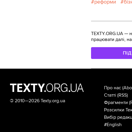
реформи
біз
TEXTY.ORG.UA — не
працювати далі, на
ПІ
Про нас
(Abo
Статті
(RSS)
©
2010—2026 Texty.org.ua
Фрагменти
(
Розсилки Тек
Вибір редакц
#English