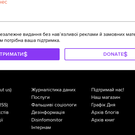
нес
залежне видання без навʼязливої реклами й замовних мате
м потрібна ваша підтримка.
ДТРИМАТИ
DONATE
ut us)
Журналістика даних
Підтримай нас!
Послуги
Наш магазин
RSS)
Фальшиві соціологи
Графік Дня
стів
Дезінформація
Архів блогів
ії
Disinfomonitor
Архів книг
Інтернам