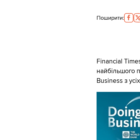
Поширити
:
Financial Time
найбільшого п
Business з усі