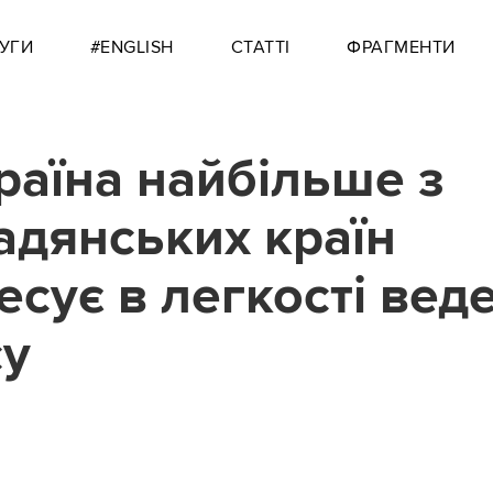
УГИ
#ENGLISH
СТАТТІ
ФРАГМЕНТИ
країна найбільше з
адянських країн
есує в легкості вед
су