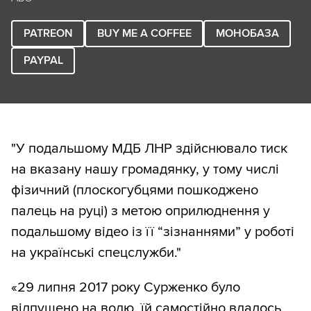
PATREON
BUY ME A COFFEE
МОНОБАЗА
PAYPAL
"У подальшому МДБ ЛНР здійснювало тиск
на вказану нашу громадянку, у тому числі
фізичний (плоскогубцями пошкоджено
палець на руці) з метою оприлюднення у
подальшому відео із її “зізнаннями” у роботі
на українські спецслужби."
«29 липня 2017 року Сурженко було
відпущено на волю, їй самостійно вдалось