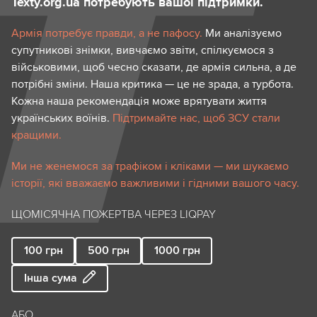
Texty.org.ua потребують вашої підтримки.
Армія потребує правди, а не пафосу.
Ми аналізуємо
супутникові знімки, вивчаємо звіти, спілкуємося з
військовими, щоб чесно сказати, де армія сильна, а де
потрібні зміни. Наша критика — це не зрада, а турбота.
Кожна наша рекомендація може врятувати життя
українських воїнів.
Підтримайте нас, щоб ЗСУ стали
кращими.
Ми не женемося за трафіком і кліками — ми шукаємо
історії, які вважаємо важливими і гідними вашого часу.
ЩОМІСЯЧНА ПОЖЕРТВА ЧЕРЕЗ LIQPAY
100
грн
500
грн
1000
грн
Інша сума
АБО