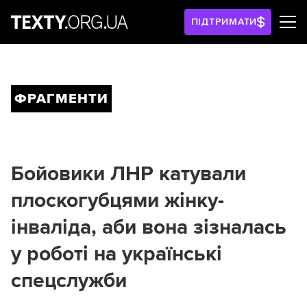
ПІДТРИМАТИ
ФРАГМЕНТИ
Бойовики ЛНР катували
плоскогубцями жінку-
інваліда, аби вона зізналась
у роботі на українські
спецслужби