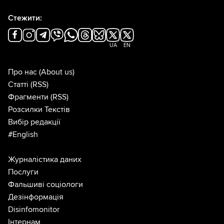
Стежити:
UA
EN
Про нас
(About us)
Статті
(RSS)
Фрагменти
(RSS)
Розсилки Текстів
Вибір редакції
#English
Журналістика даних
Послуги
Фальшиві соціологи
Дезінформація
Disinfomonitor
Інтернам